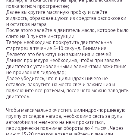
картер, а также остатки нагара, не расплескались в
подкапотном пространстве;
Далее выкрутите масляную пробку и слейте
жидкость, образовавшуюся из средства раскоксовки
и остатков нагара;
После этого залейте в двигатель масло, которое было
слито на 3 пункте инструкции;
Теперь необходимо прокрутить двигатель «на
стартере» в течение 5-10 секунд. Внимание:
Делается это без катушки зажигания и свечей
Данная процедура необходима, чтобы при заводе
двигателя с установленными элементами зажигания
не произошел гидроудар;
Далее убедитесь, что в цилиндрах ничего не
осталось, закрутите на место свечи зажигания и
подключите все разъемы, после чего можно заводить
двигатель.
Чтобы максимально очистить цилиндро-поршневую
группу от следов нагара, необходимо сесть за руль
автомобиля и немного на нем прокатиться,
периодически поднимая обороты до 4 тысяч. Через
минут 15-20 поездок возвращайтесь к яме или