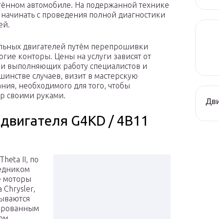
ённом автомобиле. На подержанной технике
 начинать с проведения полной диагностики
ей.
льных двигателей путём перепрошивки
гие конторы. Цены на услуги зависят от
и выполняющих работу специалистов и
шинстве случаев, визит в мастерскую
ния, необходимого для того, чтобы
р своими руками.
Дви
 двигателя G4KD / 4B11
heta II, по
ледником
е моторы
 Chrysler,
зываются
зированным
ром