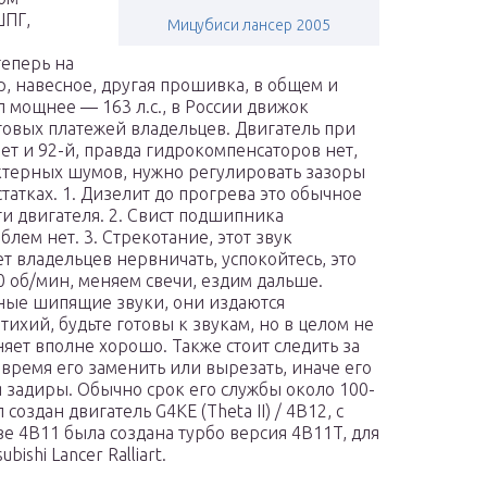
ШПГ,
Мицубиси лансер 2005
теперь на
, навесное, другая прошивка, в общем и
л мощнее — 163 л.с., в России движок
оговых платежей владельцев. Двигатель при
т и 92-й, правда гидрокомпенсаторов нет,
актерных шумов, нужно регулировать зазоры
татках. 1. Дизелит до прогрева это обычное
и двигателя. 2. Свист подшипника
лем нет. 3. Стрекотание, этот звук
ет владельцев нервничать, успокойтесь, это
0 об/мин, меняем свечи, ездим дальше.
чные шипящие звуки, они издаются
тихий, будьте готовы к звукам, но в целом не
ет вполне хорошо. Также стоит следить за
овремя его заменить или вырезать, иначе его
 задиры. Обычно срок его службы около 100-
создан двигатель G4KE (Theta II) / 4B12, с
зе 4B11 была создана турбо версия 4B11T, для
bishi Lancer Ralliart.