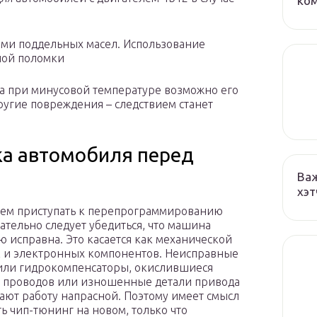
ко
ами поддельных масел. Использование
ной поломки
а при минусовой температуре возможно его
ругие повреждения – следствием станет
ка автомобиля перед
Важ
хэт
ем приступать к перепрограммированию
зательно следует убедиться, что машина
ю исправна. Это касается как механической
ак и электронных компонентов. Неисправные
или гидрокомпенсаторы, окислившиеся
 проводов или изношенные детали привода
ают работу напрасной. Поэтому имеет смысл
ь чип-тюнинг на новом, только что