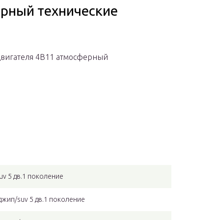
рный технические
двигателя 4B11 атмосферный
uv 5 дв.1 поколение
 джип/suv 5 дв.1 поколение