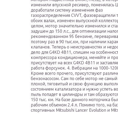
изменили впускной ресивер, поменялась 
доработали систему изменения фаз
газораспределения CVVT, фазовращатели 
обоих валах, изменен выпускной коллектор
целом, мотор значительно изменился и ста
задушен до 150 л.с., для оптимизации нал
рекомендованном 95 бензине, переваривае
поэтому раз в 90 тыс.км, при наличии хар
клапанов. Теперь о неисправностях и недос
дело для G4KD 4B11, спишем на особенност
компрессора кондиционера, меняйте и проб
присутствует на всех G4KD 4B11 и заставля
работа форсунок. 4. Вибрации на 1000-120
Кроме всего прочего, присутствуют разли
бензонасосом. Сам по себе мотор не самый 
плохой, тяговитый и свою функцию выполня
состоянием катализатора и нужно успеть в
пыль попадет в цилиндры и там образуются
150 тыс. км. На базе данного моторчика был 
рабочим объемом 2.4 л. Помимо того, на ба
спортивных Mitsubishi Lancer Evolution и Mitsu