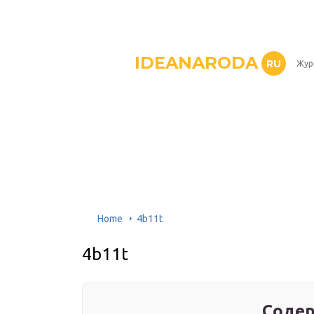
IDEANARODA
RU
Жур
Home
4b11t
4b11t
Содер