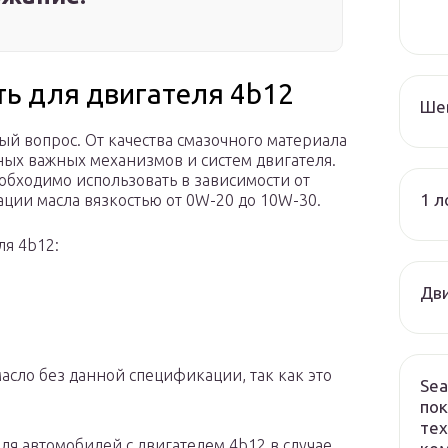
ть для двигателя 4b12
Ше
ый вопрос. От качества смазочного материала
ьных важных механизмов и систем двигателя.
бходимо использовать в зависимости от
1 л
ции масла вязкостью от 0W-20 до 10W-30.
ля 4b12:
Дви
асло без данной спецификации, так как это
Sea
пок
тех
я автомобилей с двигателем 4b12 в случае