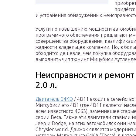
приобрет
придётся
и устранения обнаруженных неисправност
Услуги по повышению мощности автомоби
программного обеспечения предлагают мно
совершенства оборудования, квалификаци
жадности владельцев компании. Но, в боль
обходится дешевле, чем покупка оборудова
выполнить чип тюнинг Мицубиси Аутленде
Неисправности и ремонт
2.0 л.
Двигатель G4KD
/ 4B11 входит в семейство T
Митсубиси это 4B1 (где 4B11 является нас
всем известного 4G63), заменившее стары
серии Beta. Также эти двигатели ставили на
Jeep и Dodge, на этих автомобилях они на
Chrysler world. Движок является модерни
мотором Маджентиса G4KA (Theta), в кото