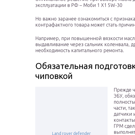
эксплуатации в РФ – Моби 1 X1 5W-30
Но важно заранее ознакомиться с признак
контрафактного товара может стать причи
Например, при повышенной вязкости масл
выдавливание через сальник коленвала, д
необходимость капитального ремонта.
Обязательная подготов
чиповкой
Прежде ч
ЭБУ, обя
полность
части, т
датчики 
контакты
ГРМ сдел
выполнят
Land rover defender