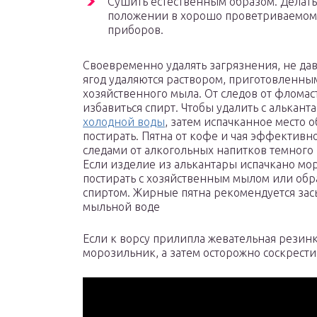
Сушить естественным образом. Делать
положении в хорошо проветриваемом
приборов.
Своевременно удалять загрязнения, не дав 
ягод удаляются раствором, приготовленным
хозяйственного мыла. От следов от фломас
избавиться спирт. Чтобы удалить с алькан
холодной воды
, затем испачканное место 
постирать. Пятна от кофе и чая эффективн
следами от алкогольных напитков темного
Если изделие из алькантары испачкано м
постирать с хозяйственным мылом или об
спиртом. Жирные пятна рекомендуется засы
мыльной воде
Если к ворсу прилипла жевательная резинк
морозильник, а затем осторожно соскрест