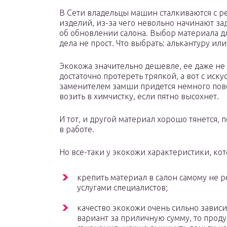
В Сети владельцы машин сталкиваются с р
изделий, из-за чего невольно начинают за
об обновлении салона. Выбор материала дл
дела не прост. Что выбрать: алькантуру ил
Экокожа значительно дешевле, ее даже не 
достаточно протереть тряпкой, а вот с иск
заменителем замши придется немного пово
возить в химчистку, если пятно высохнет.
И тот, и другой материал хорошо тянется,
в работе.
Но все-таки у экокожи характеристики, ко
крепить материал в салон самому не р
услугами специалистов;
качество экокожи очень сильно завис
вариант за приличную сумму, то проду