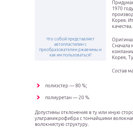
Придуман
1970 год
производ
Корея. И
качества.
Что собой представляет
Оригинал
автопластилин с
Сначала 
преобразователем ржавчины и
компании
как им пользоваться?
Корея, Т
Состав м
полиэстер — 80 %;
полиуретан — 20 %.
Допустимы отклонения в ту или иную стор
ультрамикрофибра с тончайшими волокнам
волокнистую структуру.