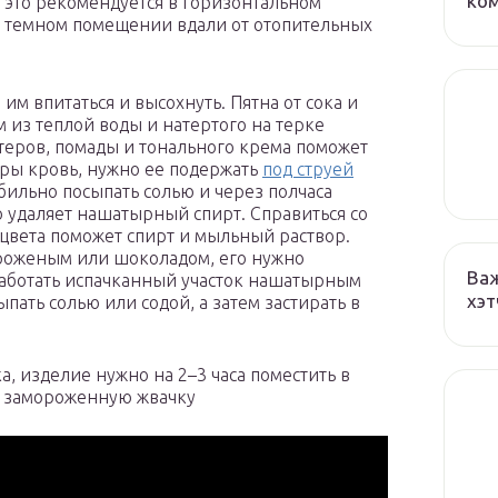
ко
 это рекомендуется в горизонтальном
 темном помещении вдали от отопительных
им впитаться и высохнуть. Пятна от сока и
 из теплой воды и натертого на терке
теров, помады и тонального крема поможет
тары кровь, нужно ее подержать
под струей
обильно посыпать солью и через полчаса
о удаляет нашатырный спирт. Справиться со
 цвета поможет спирт и мыльный раствор.
ороженым или шоколадом, его нужно
Важ
работать испачканный участок нашатырным
хэт
пать солью или содой, а затем застирать в
а, изделие нужно на 2–3 часа поместить в
и замороженную жвачку