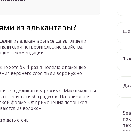
иями из алькантары?
Ше
зделия из алькантары всегда выглядели
няли свои потребительские свойства,
ующие рекомендации:
1 л
ужно хотя бы 1 раз в неделю с помощью
ления верхнего слоя пыли ворс нужно
Дви
ашине в деликатном режиме. Максимальная
на превышать 30 градусов. Использовать
идкой форме. От применения порошков
ываются из волокон.
Sea
пок
о дать стечь.
тех