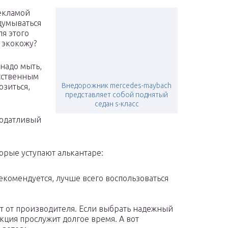
екламой
думываться
я этого
и экокожу?
надо мыть,
усственным
Внедорожник mercedes-maybach
зиться,
представляет собой поднятый
седан s-класс
 податливый
торые уступают алькантаре:
екомендуется, лучше всего воспользоваться
ит от производителя. Если выбрать надежный
кция прослужит долгое время. А вот