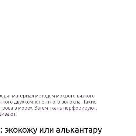
зводят материал методом мокрого вязкого
онкого двухкомпонентного волокна. Такие
трова в море». Затем ткань перфорируют,
шивают.
: экокожу или алькантару