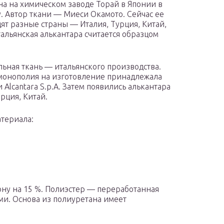
а на химическом заводе Торай в Японии в
у. Автор ткани — Миеси Окамото. Сейчас ее
ят разные страны — Италия, Турция, Китай,
тальянская алькантара считается образцом
ьная ткань — итальянского производства.
монополия на изготовление принадлежала
 Alcantara S.p.A. Затем появились алькантара
урция, Китай.
атериала:
ону на 15 %. Полиэстер — переработанная
и. Основа из полиуретана имеет