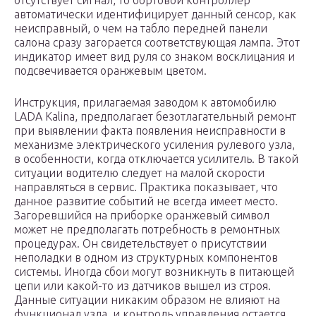
отсутствует сигнал, то бортовой контроллер
автоматически идентифицирует данный сенсор, как
неисправный, о чем на табло передней панели
салона сразу загорается соответствующая лампа. Этот
индикатор имеет вид руля со знаком восклицания и
подсвечивается оранжевым цветом.
Инструкция, прилагаемая заводом к автомобилю
LADA Kalina, предполагает безотлагательный ремонт
при выявлении факта появления неисправности в
механизме электрического усиления рулевого узла,
в особенности, когда отключается усилитель. В такой
ситуации водителю следует на малой скорости
направляться в сервис. Практика показывает, что
данное развитие событий не всегда имеет место.
Загоревшийся на приборке оранжевый символ
может не предполагать потребность в ремонтных
процедурах. Он свидетельствует о присутствии
неполадки в одном из структурных компонентов
системы. Иногда сбои могут возникнуть в питающей
цепи или какой-то из датчиков вышел из строя.
Данные ситуации никаким образом не влияют на
функционал узла, и контроль управления остается