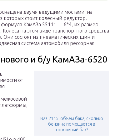
снащена двумя ведущими мостами, на
з которых стоит колесный редуктор.
 формула КамАЗа 55111 — 6*4, их размер —
0. Колеса на этом виде транспортного средства
. Они состоят из пневматических шин и
одвесная система автомобиля рессорная.
 нового и б/у КамАЗа-6520
ь
имости от
ая
я межосевой
 платформы,
Ваз 2115: объем бака, сколько
бензина помещается в
топливный бак?
ISLe в 400