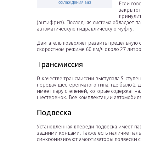
охлаждения ваз
Если гов
закрытог
принудит
(антифриз). Последняя система обладает п
автоматическую гидравлическую муфту.
Двигатель позволяет развить предельную с
скоростном режиме 60 км/ч около 27 литро
Трансмиссия
В качестве трансмиссии выступала 5-ступ
передач шестеренчатого типа, где было 2-д
имеет пару степеней, которые содержат н
шестеренок. Все комплектации автомобил
Подвеска
Установленная впереди подвеска имеет па
задними концами. Также есть наличие паль
синхронизируют амортизаторы подвески с 