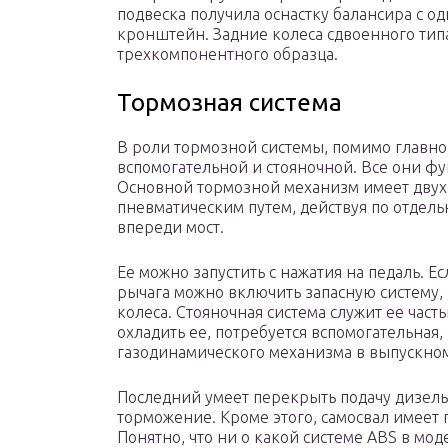
подвеска получила оснастку балансира с од
кронштейн. Задние колеса сдвоенного тип
трехкомпонентного образца.
Тормозная система
В роли тормозной системы, помимо главной 
вспомогательной и стояночной. Все они 
Основной тормозной механизм имеет двух
пневматическим путем, действуя по отдел
впереди мост.
Ее можно запустить с нажатия на педаль. Е
рычага можно включить запасную систему,
колеса. Стояночная система служит ее част
охладить ее, потребуется вспомогательная,
газодинамического механизма в выпускном
Последний умеет перекрыть подачу дизельн
торможение. Кроме этого, самосвал имеет 
Понятно, что ни о какой системе ABS в мод