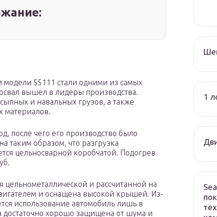
жание:
Ше
ки модели 55111 стали одними из самых
освал вышел в лидеры производства.
1 л
сыпных и навальных грузов, а также
 материалов.
од, после чего его производство было
Дви
 таким образом, что разгрузка
яется цельносварной коробчатой. Подогрев
уб.
ся цельнометаллической и рассчитанной на
Sea
двигателем и оснащена высокой крышей. Из-
пок
вается использование автомобиль лишь в
тех
а достаточно хорошо защищена от шума и