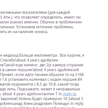
рмативными показателями (для каждой
5 Атм.), что позволяет определить, имеет ли
каком (каких) именно. Обычно в проблемном
тальных. Установив источник проблемы,
ять их на наличие износа.
ам недоход больше миллиметра . Все короче, я
 Спасибо!about 4 years agoАртем
вТакой еще момент, двс 2jz камера сгорания
я в самом поршне!about 4 years agoАлексей
Привет, если идти такими образом то на 2106
м 1.6 установить коленвал с ходом поршня 84
жатия поднимится с 8.5 до 10.8, какой тогда
адо лить, Подскажите, может я неправильно
 about 4 years agoКонстантин Т In
reply to
ГавриловСтепень будет примерно 10.3about 5
goАлександр Александрович Полищук In reply