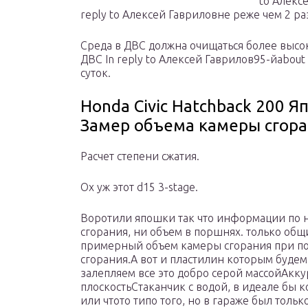
to Алекс
reply to Алексей Гавриловне реже чем 2 ра
Среда в ДВС должна очищаться более высо
ДВС In reply to Алексей Гаврилов95-йabo
суток.
Honda Civic Hatchback 200 Я
Замер объема камеры сгора
Расчет степени сжатия.
Ох уж этот d15 3-stage.
Воротили япошки так что информации по 
сгорания, ни объем в поршнях. только общ
примерный объем камеры сгорания при по
сгорания.А вот и пластилин которым буде
залепляем все это добро серой массойАкку
плоскостьСтаканчик с водой, в идеале бы
или чтото типо того, но в гараже был толь