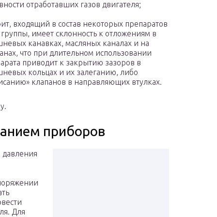
вности отработавших газов двигателя;
ит, входящий в состав некоторых препаратов
 группы, имеет склонность к отложениям в
невых канавках, масляных каналах и на
анах, что при длительном использовании
арата приводит к закрытию зазоров в
невых кольцах и их залеганию, либо
исанию» клапанов в направляющих втулках.
y.
ванием приборов
 давления
споряжении
ать
овести
ля. Для