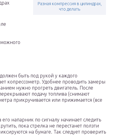
драх
Разная компрессия в цилиндрах,
что делать
еле
озможного
должен быть под рукой у каждого
ает копрессометр. Удобнее проводить замеры
ванием нужно прогреть двигатель. После
 перекрывают подачу топлива (снимают
етра прикручивается или прижимается (все
а его напарник по сигналу начинает следить
рутить, пока стрелка не перестанет ползти
иксируются на бумаге. Так следует проверить