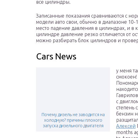
все цилиндры.
Записанные показания сравниваются с но
модели авто свои, обычно в диапазоне 10-1
место падение давления в цилиндрах, и в 
цилиндре давление резко отличается от ос
можно разбирать блок цилиндров и провер
Cars News
у меня т
смокоен!
Пономаре
находитс
Гаврилов
с двигло
степень с
бензин н
Почему дизель не заводится на
разщитал.
холодную? причины плохого
запуска дизельного двигателя
Алексей
months a