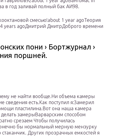
ей Гаврилов92about 1 year agoВантомас In
за в год заливай полный бак АИ98.
кооктановой смесью!about 1 year agoТеория
ut 4 years agoДмитрий ДмитрДоброго времени
понских пони › Бортжурнал ›
ния поршней.
нему не найти вообще.Ни объема камеры
ие сведения есть.Как поступил я:Замерил
мощи пластилина.Вот она наша камера
м делать замерыВарварским способом
ратно срезаем Чтобы получилась
 конечно бы нормальный мерную мензурку
ко стаканчик. Других прозрачных емкостей я