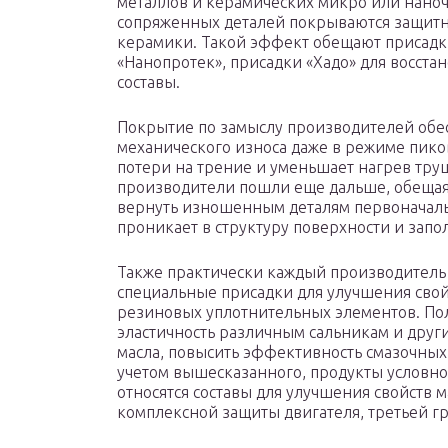
металлов и керамических микро или наноч
сопряженных деталей покрываются защитн
керамики. Такой эффект обещают присадки
«Нанопротек», присадки «Хадо» для восста
составы.
Покрытие по замыслу производителей обе
механического износа даже в режиме пиков
потери на трение и уменьшает нагрев трущ
производители пошли еще дальше, обещая т
вернуть изношенным деталям первоначаль
проникает в структуру поверхности и зап
Также практически каждый производитель 
специальные присадки для улучшения свойс
резиновых уплотнительных элементов. Пол
эластичность различным сальникам и други
масла, повысить эффективность смазочных, 
учетом вышесказанного, продукты условно 
относятся составы для улучшения свойств м
комплексной защиты двигателя, третьей гр