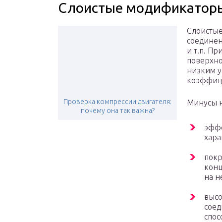
Слоистые модификаторы
Слоистые
соединен
и т.п. П
поверхно
низким у
коэффиц
Проверка компрессии двигателя:
Минусы н
почему она так важна?
эффе
хара
покр
конц
на н
высо
соед
спос