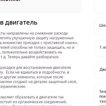
в двигатель
Ше
укты направлены на снижение расхода
отметить улучшенную защиту нагруженных
ь множество присадок с приставкой «нано».
1 л
елей способны не только защищать, но и
 положительно воздействовать на
.д. Теперь давайте разбираться.
присадки для восстановления двигателя
Дви
. Если не вдаваться в подробности, в
а и другие элементы, которые после
маслом создают на деталях защитный слой,
керамическим.
Sea
пок
воляет образовать в двигателе так
тех
остоит из органических соединений,