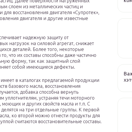
ко
астиц. Далее поверхности нагруженных
ым слоем из металлических частиц и
 для восстановления двигателя «Супротек»,
новления двигателя и другие известные
спечивает надежную защиту от
ых нагрузок на силовой агрегат, снижает
ихся деталей. Более того, некоторые
о, что их составы способны даже частично
ную форму, так как защитный слой
олняет собой имеющиеся дефекты.
Важ
хэт
имеет в каталогах предлагаемой продукции
тв базового масла, восстановления
учается, добавка способна вернуть
м уплотнителям, устраняя течи моторного
моющих и других свойств масла и т.п. С
делятся на три отдельные группы. К первой
асла, ко второй можно отнести продукты для
уппой считаются восстановительные составы.