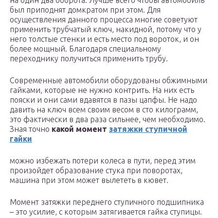
на один два оборота. Лучше всего чтобы автомобиль
был приподнят домкратом при этом. Для
осуществления данного процесса многие советуют
применить трубчатый ключ, накидной, потому что у
него толстые стенки и есть место под вороток, и он
более мощный. Благодаря специальному
переходнику получиться применить трубу.
Современные автомобили оборудованы обжимными
гайками, которые не нужно контрить. На них есть
пояски и они сами вдавятся в пазы цапфы. Не надо
давить на ключ всем своим весом в сто килограмм,
это фактически в два раза сильнее, чем необходимо.
Зная точно
какой момент
затяжки ступичной
гайки
можно избежать потери колеса в пути, перед этим
произойдет образование стука при поворотах,
машина при этом может вылететь в кювет.
Момент затяжки переднего ступичного подшипника
– это усилие, с которым затягивается гайка ступицы.