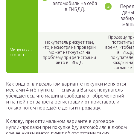
автомобиль на себя
Перед
в ГИБДД.
день
забир
маши
Продавцу пр
Покупатель рискует тем,
потратить 
что, несмотря на проверки,
время, чтобы 
Минусы для
может наткнуться на
в ГИБДД
сторон
проблему при регистрации
покупателе
авто в ГИБДД.
каждый на
соглашает
Как видно, в идеальном варианте покупки меняются
местами 4 и 5 пункты — сначала Вы как покупатель
убеждаетесь, что машина свободна от обременений
и на ней нет запрета регистрации от приставов, и
только потом передаёте деньги продавцу.
К слову, при оптимальном варианте в договоре
купли-продажи при покупке б/у автомобиля в любом
случае указывается пункт об отсутствии таких