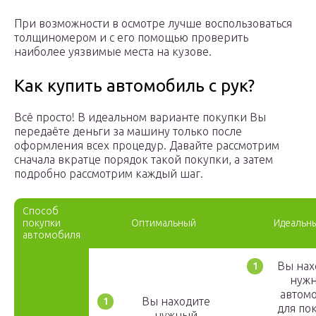
При возможности в осмотре лучше воспользоваться
толщиномером и с его помощью проверить
наиболее уязвимые места на кузове.
Как купить автомобиль с рук?
Всё просто! В идеальном варианте покупки Вы
передаёте деньги за машину только после
оформления всех процедур. Давайте рассмотрим
сначала вкратце порядок такой покупки, а затем
подробно рассмотрим каждый шаг.
Способ
покупки
Оптимальный
Идеальн
автомобиля
Вы нах
нуж
автом
Вы находите
для по
нужный