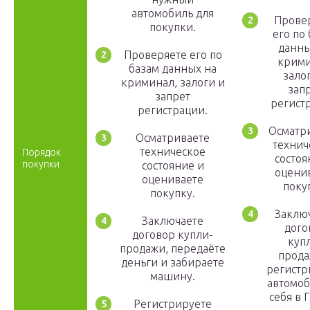
автомобиль для
Прове
покупки.
его по
данны
Проверяете его по
крими
базам данных на
зало
криминал, залоги и
зап
запрет
регист
регистрации.
Осматр
Осматриваете
технич
техническое
Порядок
состоя
покупки
состояние и
оцени
оцениваете
поку
покупку.
Заклю
Заключаете
дого
договор купли-
куп
продажи, передаёте
прода
деньги и забираете
регистр
машину.
автомоб
себя в 
Регистрируете