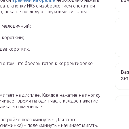
ко
новки
времени на брелке
необходимо нажать
вать кнопку №3 с изображением снежинки
ор, пока не последуют звуковые сигналы:
 мелодичный;
 короткий;
два коротких.
о том, что брелок готов к корректировке
Важ
хэт
 мигает на дисплее. Каждое нажатие на кнопку
чивает время на один час, а каждое нажатие
амка его уменьшает.
настройке поля «минуты». Для этого
нежинка) – поле «минуты» начинает мигать.