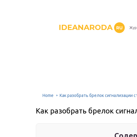
IDEANARODA
RU
Жур
Home
Как разобрать брелок сигнализации с
Как разобрать брелок сигна
Содер