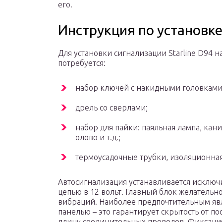
его.
Инструкция по установк
Для установки сигнализации Starline D94 н
потребуется:
набор ключей с накидными головками
дрель со сверлами;
набор для пайки: паяльная лампа, кан
олово и т.д.;
термоусадочные трубки, изоляционная
Автосигнализация устанавливается исключ
цепью в 12 вольт. Главный блок желательн
вибраций. Наиболее предпочтительным явл
панелью – это гарантирует скрытость от п
длину соединительных проводов. Фиксаци