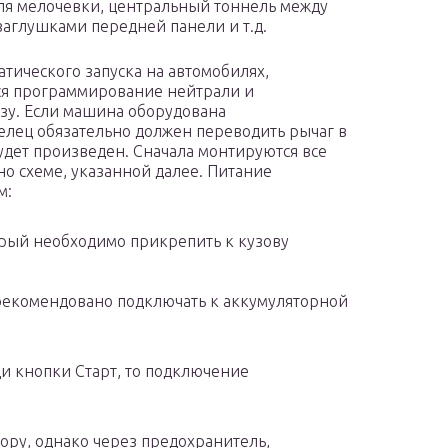
ля мелочевки, центральный тоннель между
заглушками передней панели и т.д.
тического запуска на автомобилях,
ся программирование нейтрали и
зу. Если машина оборудована
елец обязательно должен переводить рычаг в
удет произведен. Сначала монтируются все
сно схеме, указанной далее. Питание
м:
орый необходимо прикрепить к кузову
рекомендовано подключать к аккумуляторной
и кнопки Старт, то подключение
ору, однако через предохранитель,