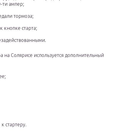
-ти ампер;
едали тормоза;
 кнопке старта;
незадействованными.
ра на Солярисе используется дополнительный
ее;
к стартеру.