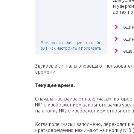
Для уста
и удержи
до тех п
один
один
Брелок сигнализации старлайн
а91: как настроить и привязать
еще 
Звуковые сигналы оповещают пользователя 
времени.
Текущее время.
Сначала настраивают поле «часы», которое
№1 с изображением закрытого замка увели
на кнопку №2 с изображением открытого з
Когда поле «часы» заполнено, переходят к 
кратковременно нажимают на кнопку №3 (с