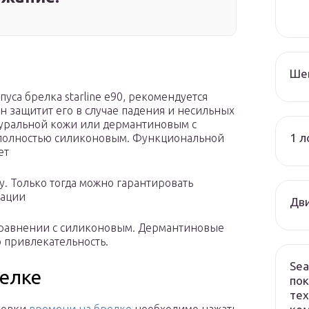
Ше
уса брелка starline e90, рекомендуется
н защитит его в случае падения и несильных
атуральной кожи или дермантиновым с
1 л
и полностью силиконовым. Функциональной
ет
у. Только тогда можно гарантировать
зации
Дви
 сравнении с силиконовым. Дермантиновые
 привлекательность.
Sea
релке
пок
тех