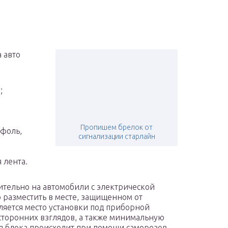
е
а авто
;
Пропишем брелок от
ифоль,
сигнализации старлайн
 лента.
ительно на автомобили с электрической
о разместить в месте, защищенном от
яется место установки под приборной
осторонних взглядов, а также минимальную
я блока происходит при помощи саморезов