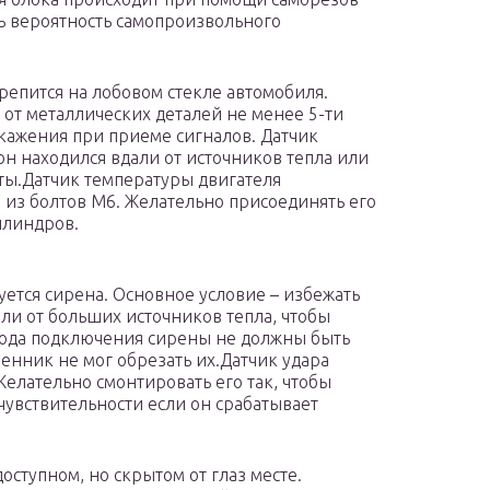
ть вероятность самопроизвольного
епится на лобовом стекле автомобиля.
от металлических деталей не менее 5-ти
скажения при приеме сигналов. Датчик
он находился вдали от источников тепла или
ты.Датчик температуры двигателя
 из болтов М6. Желательно присоединять его
илиндров.
ется сирена. Основное условие – избежать
али от больших источников тепла, чтобы
вода подключения сирены не должны быть
нник не мог обрезать их.Датчик удара
елательно смонтировать его так, чтобы
чувствительности если он срабатывает
доступном, но скрытом от глаз месте.