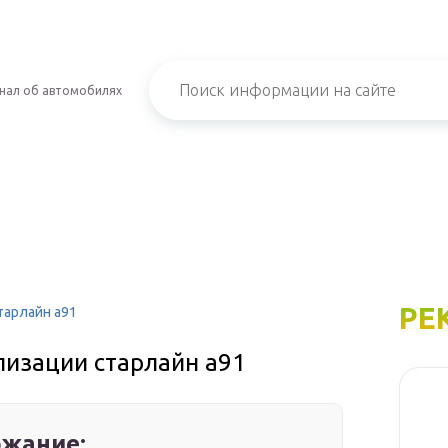
нал об автомобилях
РЕ
тарлайн а91
лизации старлайн а91
жание: