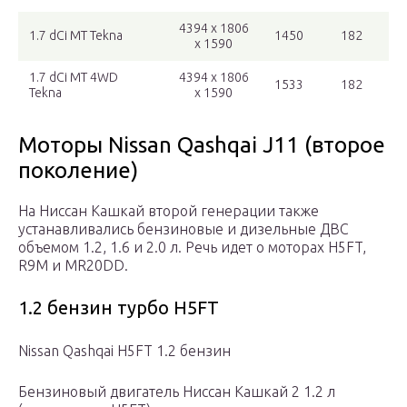
4394 x 1806
1.7 dCi MT Tekna
1450
182
x 1590
1.7 dCi MT 4WD
4394 x 1806
1533
182
Tekna
x 1590
Моторы Nissan Qashqai J11 (второе
поколение)
На Ниссан Кашкай второй генерации также
устанавливались бензиновые и дизельные ДВС
объемом 1.2, 1.6 и 2.0 л. Речь идет о моторах H5FT,
R9M и MR20DD.
1.2 бензин турбо H5FT
Nissan Qashqai H5FT 1.2 бензин
Бензиновый двигатель Ниссан Кашкай 2 1.2 л