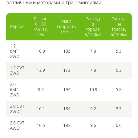
различными моторами и трансмиссиями.
Разгон
Расход,
Расход,
Макс.
0-100
в
на
Версия
скорость,
км/час,
городе,
трассе,
км/час
сек
л/100км
л/100км
1.2
6MT
10.9
185
7.8
5.3
2WD
1.2 CVT
12.9
173
7.8
5.3
2WD
2.0
6MT
9.9
194
10.9
5.8
2WD
2.0 CVT
10.1
184
9.2
5.7
2WD
2.0 CVT
10.5
182
9.6
6.0
AWD