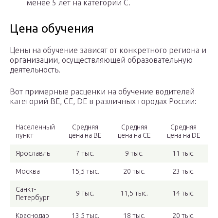
менее 5 лет на категории С.
Цена обучения
Цены на обучение зависят от конкретного региона и
организации, осуществляющей образовательную
деятельность.
Вот примерные расценки на обучение водителей
категорий BE, CE, DE в различных городах России:
Населенный
Средняя
Средняя
Средняя
пункт
цена на BE
цена на CE
цена на DE
Ярославль
7 тыс.
9 тыс.
11 тыс.
Москва
15,5 тыс.
20 тыс.
23 тыс.
Санкт-
9 тыс.
11,5 тыс.
14 тыс.
Петербург
Краснодар
13,5 тыс.
18 тыс.
20 тыс.