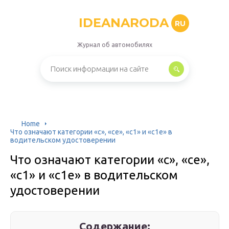
IDEANARODA
RU
Журнал об автомобилях
Home
Что означают категории «с», «се», «с1» и «с1е» в
водительском удостоверении
Что означают категории «с», «се»,
«с1» и «с1е» в водительском
удостоверении
Содержание: