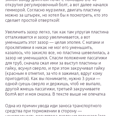
открутил регулировочный болт, а вот далее начался
гемморой. Согласно мурзилке, двигать пластину
можно за штырек, но хотел бы я посмотреть, кто это
сделает простой отверткой!
Увеличить зазор легко, так как там упругая пластина
отталкивается и зазор увеличивается, а вот
уменьшить этот зазор — целая эпопея. С матами и
проклятиями я никак не мог его уменьшить,
казалось, что закисло все, но пластина шевелилась, а
зазор не уменьшался. Спасли положение пассатижи
для труб, сначала сжал ими за выступ пластины и
гайку, всунул сверло, и при этом закручивал гайку
(красным я отметил, за что я зажимал, вдруг кому
пригодится). Как вы понимаете, нужно 3 руки —
одной суешь сверло и держишь, чтоб не выпало,
другой жмешь пассатижи, третьей закручиваете
болтА вот и моя смазка. В тексте выше не опечатка
Одна из причин увода иди заноса транспортного
средства при торможении в сторону —