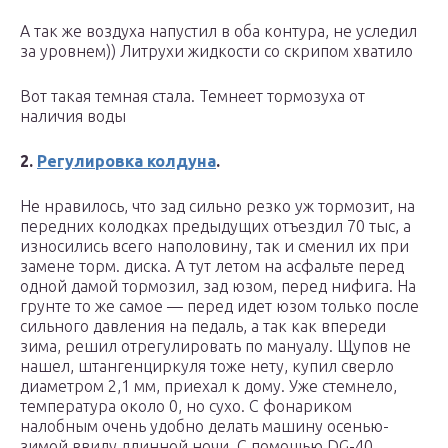
А так же воздуха напустил в оба контура, не уследил
за уровнем)) Литрухи жидкости со скрипом хватило
Вот такая темная стала. Темнеет тормозуха от
наличия воды
2.
Регулировка колдуна
.
Не нравилось, что зад сильно резко уж тормозит, на
передних колодках предыдущих отъездил 70 тыс, а
износились всего наполовину, так и сменил их при
замене торм. диска. А тут летом на асфальте перед
одной дамой тормозил, зад юзом, перед нифига. На
грунте то же самое — перед идет юзом только после
сильного давления на педаль, а так как впереди
зима, решил отрегулировать по мануалу. Щупов не
нашел, штангенциркуля тоже нету, купил сверло
диаметром 2,1 мм, приехал к дому. Уже стемнело,
температура около 0, но сухо. С фонариком
налобным очень удобно делать машину осенью-
зимой ввиду длинной ночи. С помощью DG-40