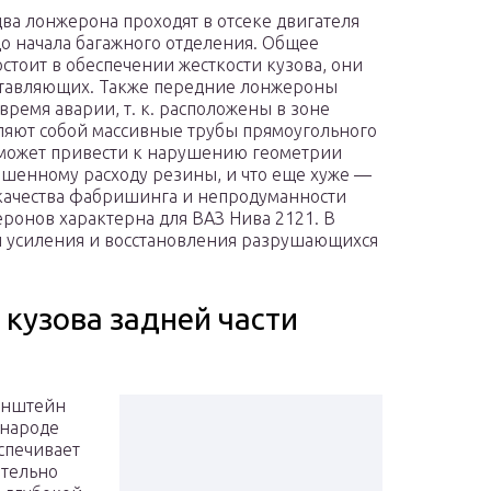
ва лонжерона проходят в отсеке двигателя
до начала багажного отделения. Общее
стоит в обеспечении жесткости кузова, они
оставляющих. Также передние лонжероны
емя аварии, т. к. расположены в зоне
ляют собой массивные трубы прямоугольного
 может привести к нарушению геометрии
вышенному расходу резины, и что еще хуже —
 качества фабришинга и непродуманности
ронов характерна для ВАЗ Нива 2121. В
 усиления и восстановления разрушающихся
кузова задней части
ронштейн
 народе
спечивает
ительно