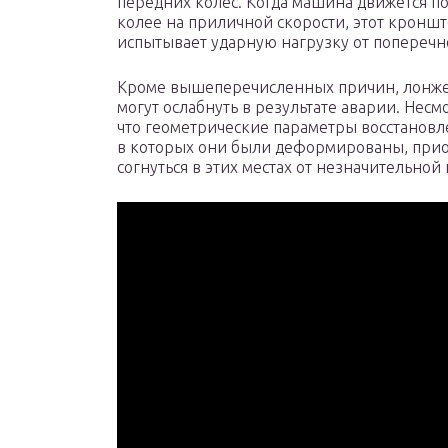
передних колес. Когда машина движется п
колее на приличной скорости, этот кронш
испытывает ударную нагрузку от поперечно
Кроме вышеперечисленных причин, лонж
могут ослабнуть в результате аварии. Несмо
что геометрические параметры восстановл
в которых они были деформированы, приоб
согнуться в этих местах от незначительной