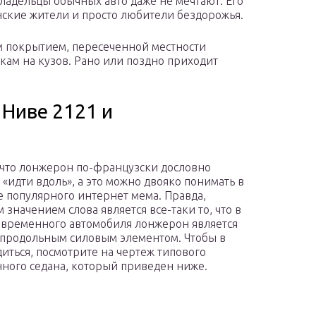
владельцы обычных авто даже не мечтают. Его
ские жители и просто любители бездорожья.
м покрытием, пересеченной местности
ам на кузов. Рано или поздно приходит
 Ниве 2121 и
 что лонжерон по-французски дословно
 «идти вдоль», а это можно двояко понимать в
е популярного интернет мема. Правда,
 значением слова является все-таки то, что в
овременного автомобиля лонжерон является
продольным силовым элементом. Чтобы в
диться, посмотрите на чертеж типового
ного седана, который приведен ниже.