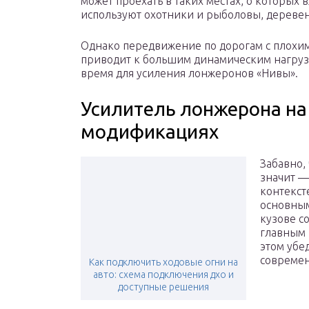
может проехать в таких местах, о которых 
используют охотники и рыболовы, деревен
Однако передвижение по дорогам с плохи
приводит к большим динамическим нагрузк
время для усиления лонжеронов «Нивы».
Усилитель лонжерона на
модификациях
Забавно,
значит —
контекст
основным
кузове с
главным 
этом убе
современ
Как подключить ходовые огни на
авто: схема подключения дхо и
доступные решения