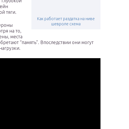
о глубокой
тейн
й тяги.
Как работает раздатка на ниве
шевроле схема
ероны
тря на то,
ены, места
ретают “память”. Впоследствии они могут
 нагрузки.