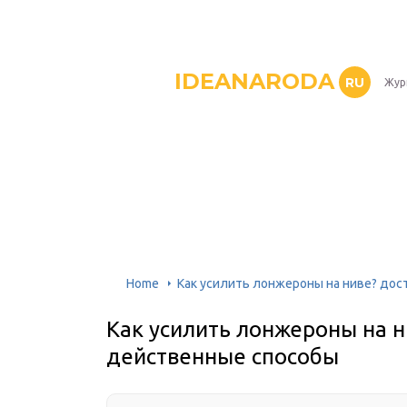
IDEANARODA
RU
Жур
Home
Как усилить лонжероны на ниве? дос
Как усилить лонжероны на н
действенные способы