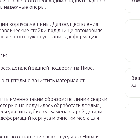
ко
ли. После этого необходимо поднять заднюю
ть надежные опоры.
ции корпуса машины. Для осуществления
дравлические стойки под днище автомобиля
После этого нужно устранить деформацию
лья
всех деталей задней подвески на Ниве.
Важ
о тщательно зачистить материал от
хэт
ять именно таким образом: по линии сварки
которые не получилось обработать дрелью,
еся удалить зубилом. Замена старой детали
 деформаций корпуса и очистки места для
ент по отношению к корпусу авто Нива и