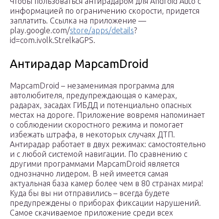
Чтобы пользоваться антирадаром для Android Auto с
информацией по ограничению скорости, придется
заплатить. Ссылка на приложение —
play.google.com/
store/apps/details
?
id=com.ivolk.StrelkaGPS.
Антирадар MapcamDroid
MapcamDroid – незаменимая программа для
автолюбителя, предупреждающая о камерах,
радарах, засадах ГИБДД и потенциально опасных
местах на дороге. Приложение вовремя напоминает
о соблюдении скоростного режима и помогает
избежать штрафа, в некоторых случаях ДТП.
Антирадар работает в двух режимах: самостоятельно
и с любой системой навигации. По сравнению с
другими программами MapcamDroid является
однозначно лидером. В ней имеется самая
актуальная база камер более чем в 80 странах мира!
Куда бы вы ни отправились – всегда будете
предупреждены о приборах фиксации нарушений.
Самое скачиваемое приложение среди всех