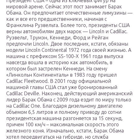
Президент США – одна из ключевых фигур на
мировой арене. Сейчас этот пост занимает Барак
Обама. Он предпочитает отечественные лимузины —
как и все его предшественники, начиная с
Франклина Рузвельта. Более того, президенты США
верны автомобилям двух марок — Lincoln и Cadillac.
Рузвельт, Трумэн, Кеннеди, Форд и Рейган
предпочли Lincoln. Двое последних, кстати, обязаны
модели Lincoln Continental 1972 года своей жизнью. А
машина с префиксом SS-100-X 1961 года выпуска
навсегда вошла в историю как автомобиль, в
котором был застрелен Кеннеди. На смену
«Линкольн Континенталь» в 1983 году пришел
Cadillac Fleetwood. В 2001 году официальной
машиной главы США стал уже бронированный
Cadillac Deville. Наконец, действующий американский
лидер Барак Обама с 2009 года ездит по миру только
на Cadillac One. Благодаря дизельному двигателю
объемом 6,5 литров и полному приводу до сотни
президентская машина разгоняется за 15 секунд,
причем 100 км/ч – максимальная скорость этого
железного коня. Изначально, кстати, Барак Обама
хотел передвигаться на гибриде, но служба