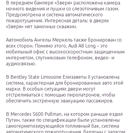
В переднем бампере «Зверя» расположена камера
ночного видения и пушки со слезоточивым газом.
Предусмотрена и система автоматического
пожаротушения. Интересная деталь: в дверях
«Зверя» нет замочных скважин.
Автомобиль Ангелы Меркель также бронирован со
всех сторон. Помимо этого, Audi A8 Long – это
мобильный офис с высокоскоростным защищенным
интернетом, спутниковым телефоном, видео- и
аудиосвязью.
В Bentley State Limousine Елизаветы II установлена
система, характерная для бронированных авто этой
марки. В особых ситуациях двери могут
отстреливаться с помощью пиропатронов, чтобы
обеспечить экстренную эвакуацию пассажиров.
В Mercedes S600 Pullman, на котором раньше ездил
Путин, также по спецификации были установлены
самогерметизирующийся топливный бак, система
автоматического пожаротушения, баллоны с запасом