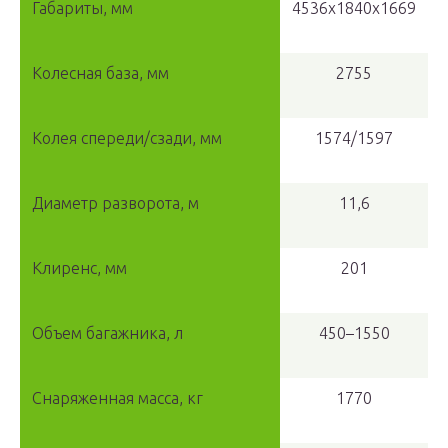
Габариты, мм
4536х1840х1669
Колесная база, мм
2755
Колея спереди/сзади, мм
1574/1597
Диаметр разворота, м
11,6
Клиренс, мм
201
Объем багажника, л
450–1550
Снаряженная масса, кг
1770