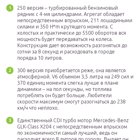
250 версия – турбированный бензиновый
рядник с 4-мя цилиндрами. Агрегат обладает
непосредственным впрыском, 211 лошадиными
силами и 350 H*m крутящего момента. С
холостых и практически до 5500 оборотов вся
мощность будет передаваться на колеса.
Конструкция дает возможность разгоняться до
сотни за 8 секунд и расходовать в городе
порядка 10 литров.
300 версия приобретается реже, она является
атмосферной. V6 объемом 3,5 литра на 249 сил и
370 единиц момента слегка лучше в плане
динамики – на пол секунды, но топлива
потреблять он будет больше. Любители
скорости максимум смогут разогнаться до 238
км/ч что неплохо.
Единственный CDI турбо мотор Mercedes-Benz
GLK-Class X204 с непосредственным впрыском
по экономичности самый лучший, ведь он
расходует всего 8 литров по городу. Выдает он