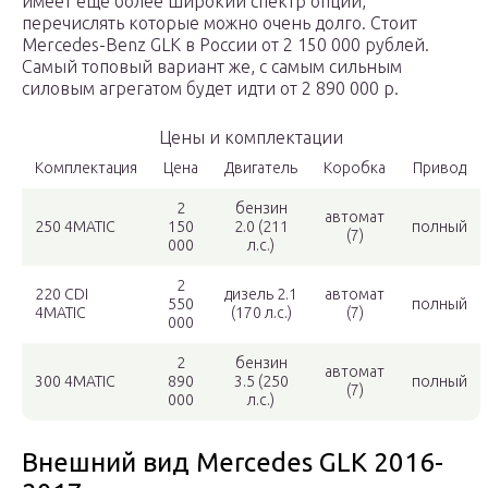
имеет еще более широкий спектр опций,
перечислять которые можно очень долго. Стоит
Mercedes-Benz GLK в России от 2 150 000 рублей.
Самый топовый вариант же, с самым сильным
силовым агрегатом будет идти от 2 890 000 р.
Цены и комплектации
Комплектация
Цена
Двигатель
Коробка
Привод
2
бензин
автомат
250 4MATIС
150
2.0 (211
полный
(7)
000
л.с.)
2
220 CDI
дизель 2.1
автомат
550
полный
4MATIC
(170 л.с.)
(7)
000
2
бензин
автомат
300 4MATIС
890
3.5 (250
полный
(7)
000
л.с.)
Внешний вид Mercedes GLK 2016-