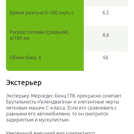
Время разгона 0–100 км/ч, с
6,5
Расход топлива (средний),
8,6
л/100 км
Объем бака, л
66
Экстерьер
Экстерьер Мерседес-Бенц ГЛК прекрасно сочетает
брутальность «Гелендвагена» и элегантные черты
легковых машин С-класса. Если его сравнивать с
равными его автомобилями, то он смотрится
задиристым и мускулистым.
Уверенный внешний вид компактного