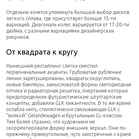
Отдельно хочется упомянуть большой выбор дисков
легкого сплава, где присутствует больше 15-ти
вариаций. Диагональ колес варьируется от 17-20-ти
дюйма, с разными вариациями дизайнерских
рисунков.
От квадрата к кругу
Нынешний рестайлинг слегка сместил
первоначальные акценты. Грубоватые рубленые
линии заретушированы, квадраты округлились,
новые бамперы, замысловатой формы светодиодная
оптика и радиаторная решетка, очертания которых
предопределили футуристические штутгартские
концепты, добавили GLK пикантности. В то же время
ослабла нить, стилистически связывающая GLK с
“воякой” Gelandewagen и брутальным GL-классом.
Тем более странно, что художники не
скорректировали форму внешних зеркал. Они по-
прежнему прямоугольные, чуть заостренные с краев