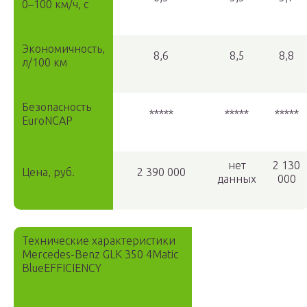
0–100 км/ч, с
Экономичность,
8,6
8,5
8,8
л/100 км
Безопасность
*****
*****
*****
EuroNCAP
нет
2 130
Цена, руб.
2 390 000
данных
000
Технические характеристики
Mercedes-Benz GLK 350 4Matic
BlueEFFICIENCY