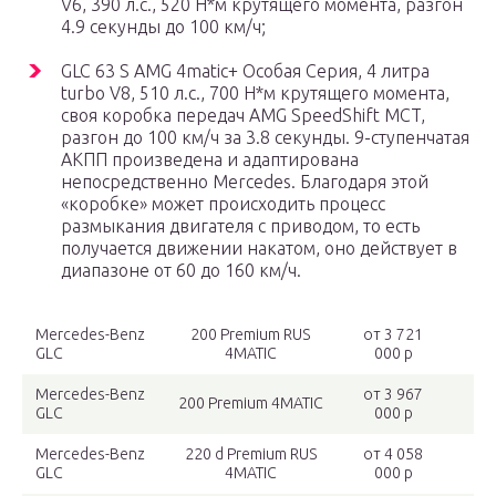
V6, 390 л.с., 520 Н*м крутящего момента, разгон
4.9 секунды до 100 км/ч;
GLC 63 S AMG 4matic+ Особая Серия, 4 литра
turbo V8, 510 л.с., 700 Н*м крутящего момента,
своя коробка передач AMG SpeedShift MCT,
разгон до 100 км/ч за 3.8 секунды. 9-ступенчатая
АКПП произведена и адаптирована
непосредственно Mercedes. Благодаря этой
«коробке» может происходить процесс
размыкания двигателя с приводом, то есть
получается движении накатом, оно действует в
диапазоне от 60 до 160 км/ч.
Mercedes-Benz
200 Premium RUS
от 3 721
GLC
4MATIC
000 р
Mercedes-Benz
от 3 967
200 Premium 4MATIC
GLC
000 р
Mercedes-Benz
220 d Premium RUS
от 4 058
GLC
4MATIC
000 р