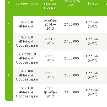
Стоимость,
#
Комплектация
выпуска
Привод
Т
руб.
модели
октябрь
GLK 250
Полный
1
2014 —
2 150 000
4MATIC AT
(4WD)
2015
GLK 250
2013 —
Полный
2
4MATIC AT
2 450 000
2015
(4WD)
Особая серия
GLK 220 CDI
2012 —
Полный
3
4MATIC AT
2 550 000
2015
(4WD)
Особая серия
GLK 300
2012 —
Полный
4
4MATIC AT
2 890 000
2015
(4WD)
Особая серия
GLK 350
2012 —
Полный
5
4MATIC AT
декабрь
2 430 000
(4WD)
Особая серия
2012