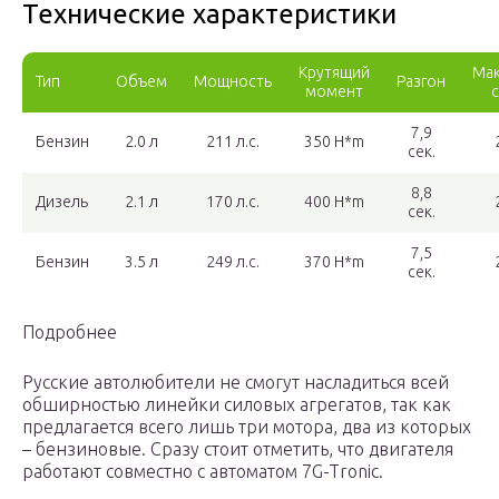
Технические характеристики
Крутящий
Мак
Тип
Объем
Мощность
Разгон
момент
7,9
Бензин
2.0 л
211 л.с.
350 H*m
сек.
8,8
Дизель
2.1 л
170 л.с.
400 H*m
сек.
7,5
Бензин
3.5 л
249 л.с.
370 H*m
сек.
Подробнее
Русские автолюбители не смогут насладиться всей
обширностью линейки силовых агрегатов, так как
предлагается всего лишь три мотора, два из которых
– бензиновые. Сразу стоит отметить, что двигателя
работают совместно с автоматом 7G-Tronic.