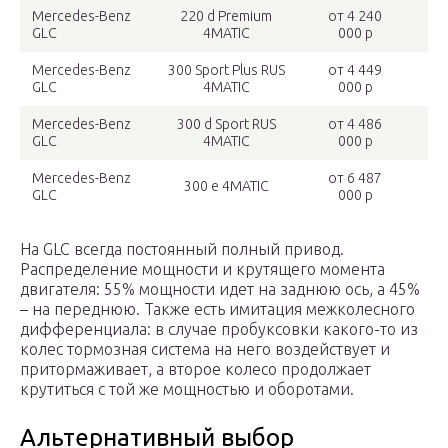
Mercedes-Benz
220 d Premium
от 4 240
GLC
4MATIC
000 р
Mercedes-Benz
300 Sport Plus RUS
от 4 449
GLC
4MATIC
000 р
Mercedes-Benz
300 d Sport RUS
от 4 486
GLC
4MATIC
000 р
Mercedes-Benz
от 6 487
300 e 4MATIC
GLC
000 р
На GLC всегда постоянный полный привод.
Распределение мощности и крутящего момента
двигателя: 55% мощности идет на заднюю ось, а 45%
– на переднюю. Также есть имитация межколесного
дифференциала: в случае пробуксовки какого-то из
колес тормозная система на него воздействует и
притормаживает, а второе колесо продолжает
крутиться с той же мощностью и оборотами.
Альтернативный выбор