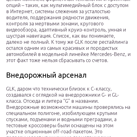
опций – таких, как мультимедийный блок с доступом
в Интернет, системы слежения за усталостью
водителя, поддержания рядности движения,
контроля за мертвыми зонами, кругового
видеообзора, адаптивный круиз-контроль, умная и
шустрая навигация. Список, как вы понимаете,
далеко не полный. К тому же GLK после рестайлинга
остался одним из самых красивых и породистых
автомобилей в модельной линейке Mercedes-Benz, и
этот факт тоже нельзя сбрасывать со счетов.
Внедорожный арсенал
GLK, даром что технически близок к С-классу,
создавался с оглядкой на внедорожники G- и GL-
класса. Отсюда и литера “G” в названии.
Внедорожные возможности машины проверялись на
специальном полигоне, изобилующем крутыми
спусками, подъемами и водными преградами, а
тестовые кроссоверы были оснащены на этом
участке опционным off-road-пакетом. Это