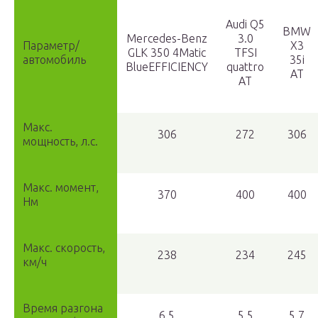
Audi Q5
BMW
Mercedes-Benz
3.0
Параметр/
X3
GLK 350 4Matic
TFSI
автомобиль
35i
BlueEFFICIENCY
quattro
AT
AT
Макс.
306
272
306
мощность, л.с.
Макс. момент,
370
400
400
Нм
Макс. скорость,
238
234
245
км/ч
Время разгона
6,5
5,5
5,7