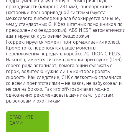
подразумевает улучшенную геометрическую
проходимость (клиренс 231 мм), внедорожные
настройки полноприводной системы (муфта
межосевого дифференциала блокируется раньше,
чем у стандартных GLK без штатных помощников по
преодолению бездорожья). ABS И ESP автоматически
адаптируется к условиям бездорожья
(корректируется момент притормаживания колес).
Кроме того, переносятся выше моменты
переключения передач в коробке 7G-TRONIC PLUS.
Наконец, имеется система помощи при спуске (DSR) –
своего рода автопилот, помогающий съезжать с
горок, водителю нужно лишь контролировать
скорость. Как следствие, GLK с легкостью справился
со всеми препятствиями – не завяз, не забуксовал и
не сел на брюхо. Так что off-road-пакет можно
однозначно рекомендовать дачникам, туристам,
рыболовам и охотникам.
СРАВНИТЕ
САМИ