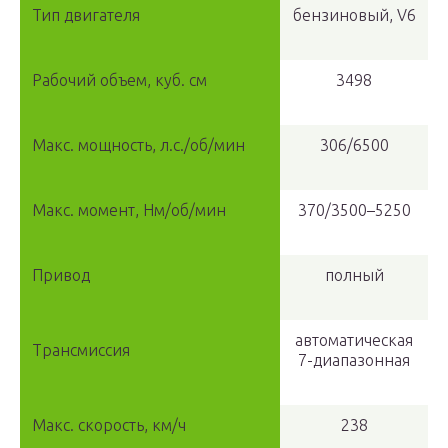
Тип двигателя
бензиновый, V6
Рабочий объем, куб. см
3498
Макс. мощность, л.с./об/мин
306/6500
Макс. момент, Нм/об/мин
370/3500–5250
Привод
полный
автоматическая
Трансмиссия
7-диапазонная
Макс. скорость, км/ч
238