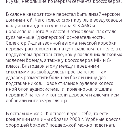
и, увы, небольшие по меркам сегмента кроссоверов.
В салоне квадрат тоже перестал быть дизайнерской
доминантой. Чего только стоят круглые воздуховоды
как у авангардного суперкара SLS AMG и
новоиспеченного A-класса! В этих элементах стало
куда меньше “джиперской” основательности.
Селектор 7-диапазонной автоматической коробки
передач расположен не на центральном тоннеле, а в
подрулевом пространстве, как у последних легковых
моделей бренда, а также у кроссоверов ML- и G-
класса. Благодаря этому между передними
сиденьями высвободилось пространство – там
удалось разместить большой бокс и нишу для
подстаканников. Новое стильное рулевое колесо,
иной блок аудиосистемы и, конечно же, отделка
передней панели и консоли деревом и алюминием
добавили интерьеру глянца.
В остальном же GLK остался верен себе, то есть
концепции машины образца 2008 г. Удобные кресла
с хорошей боковой поддержкой можно подогнать