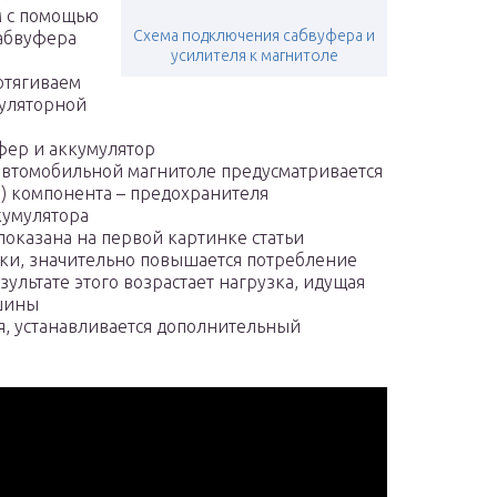
м с помощью
Схема подключения сабвуфера и
сабвуфера
усилителя к магнитоле
отягиваем
уляторной
фер и аккумулятор
автомобильной магнитоле предусматривается
о) компонента – предохранителя
кумулятора
показана на первой картинке статьи
уки, значительно повышается потребление
ультате этого возрастает нагрузка, идущая
ашины
я, устанавливается дополнительный