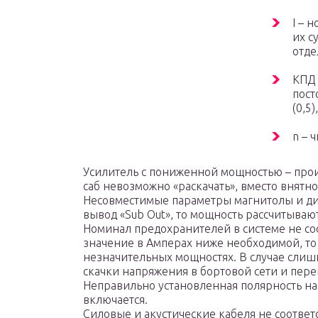
I – 
их с
отде
KПД 
пост
(0,5)
n – 
Усилитель с пониженной мощностью – прои
саб невозможно «раскачать», вместо внятн
Несовместимые параметры магнитолы и дин
вывод «Sub Out», то мощность рассчитываю
Номинал предохранителей в системе не соо
значение в Амперах ниже необходимой, то
незначительных мощностях. В случае слиш
скачки напряжения в бортовой сети и пер
Неправильно установленная полярность на
включается.
Силовые и акустические кабеля не соответ