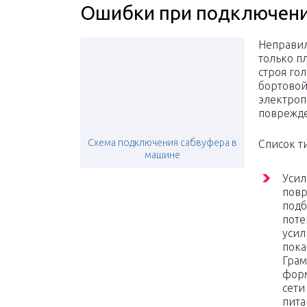
Ошибки при подключен
Неправил
только п
строя го
бортовой
электроп
поврежд
Схема подключения сабвуфера в
Список т
машине
Усил
повр
подб
поте
усил
пока
Грам
форм
сети
пита