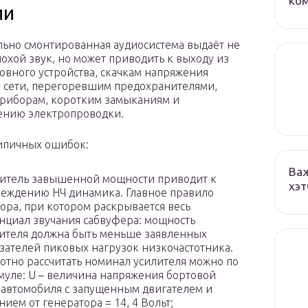
ко
ии
ьно смонтированная аудиосистема выдаёт не
лохой звук, но может приводить к выходу из
ловного устройства, скачкам напряжения
 сети, перегоревшим предохранителями,
риборам, коротким замыканиям и
ению электропроводки.
ипичных ошибок:
Важ
итель завышенной мощности приводит к
хэт
еждению НЧ динамика. Главное правило
ора, при котором раскрывается весь
нциал звучания сабвуфера: мощность
ителя должна быть меньше заявленных
зателей пиковых нагрузок низкочастотника.
отно рассчитать номинал усилителя можно по
уле: U – величина напряжения бортовой
 автомобиля с запущенным двигателем и
нием от генератора = 14, 4 Вольт;