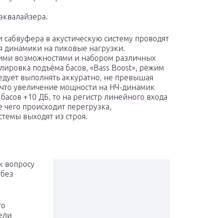
эквалайзера.
и сабвуфера в акустическую систему проводят
я динамики на пиковые нагрузки.
ими возможностями и набором различных
ировка подъёма басов, «Ваss Вооst», режим
едует выполнять аккуратно, не превышая
, что увеличение мощности на НЧ-динамик
басов +10 ДБ, то на регистр линейного входа
е чего происходит перегрузка,
темы выходят из строя.
к вопросу
 без
го
ели