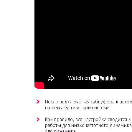
После подключения сабвуфера к авто
нашей акустической системы
Как правило, вся настройка сводится к
работы для низкочастотного динамика
для динамика