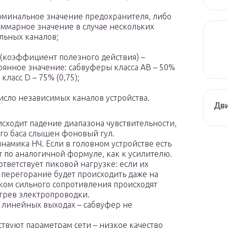
номинальное значение предохранителя, либо
уммарное значение в случае нескольких
льных каналов;
(коэффициент полезного действия) –
оянное значение: сабвуферы класса AB – 50%
, класс D – 75% (0,75);
число независимых каналов устройства.
Дви
сходит падение диапазона чувствительности,
ого баса слышен фоновый гул.
амика НЧ. Если в головном устройстве есть
т по аналогичной формуле, как к усилителю.
тветствует пиковой нагрузке: если их
 перегорание будет происходить даже на
ком сильного сопротивления происходят
егрев электропроводки.
 линейных выходах – сабвуфер не
ствуют параметрам сети – низкое качество