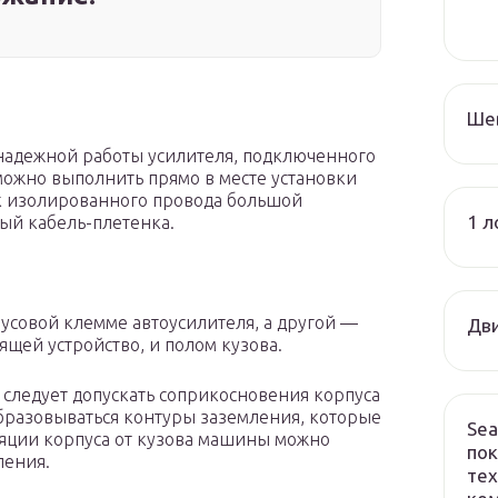
Ше
надежной работы усилителя, подключенного
можно выполнить прямо в месте установки
ок изолированного провода большой
1 л
ый кабель-плетенка.
усовой клемме автоусилителя, а другой —
Дви
ящей устройство, и полом кузова.
 следует допускать соприкосновения корпуса
образовываться контуры заземления, которые
Sea
яции корпуса от кузова машины можно
пок
ления.
тех