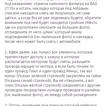
под названием: «Замена салонного фильтра на ВАЗ
2110» и кстати, накладку которая под лобовым
стеклом находится снять не получиться, не сняв
щётки, а когда Вы её уже поднимать будете, обратите
внимание под ней будет находится тройник (Место
где он расположен смотрите на большом фото),
отсоедините от него шланг который внизу
подсоединяется (см. маленькое фото) и накладка
после чего может быть снята с автомобиля
2. Идём далее, как только все элементы которые
препятствуют доступу к кожуху в котором
располагается моторчик будут сняты, разыщите
провода идущие от мотора, а если быть точнее то
один провод Плюс и один провод Минус, так вот
минус (Указан зелёной стрелкой) закреплён на гайке
(Указана синий стрелкой), Вы её отверните, а вот
плюс (Указан жёлтой стрелкой) соединяется с другим
проводом посредством колодки проводов и разъёма
(см. маленькое фото), их между собой разъёдините.
3. Потом, подденьте при помощи плоской отвёртки