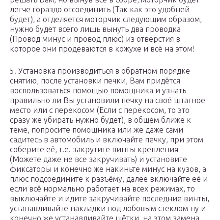
легче гораздо отсоединить (Так как это удобней
будет), а отделяется моторчик следующим образом,
нужно будет всего лишь вынуть два проводка
(Провод минус и провод плюс) из отверстия в
которое они продеваются в кожухе и всё на этом!
5. Установка производиться в обратном порядке
снятию, после установки печки, Вам придётся
воспользоваться помощью помощника и узнать
правильно ли Вы установили печку на своё штатное
место или с перекосом (Если с перекосом, то это
сразу же убирать нужно будет), в общём ближе к
теме, попросите помощника или же даже сами
садитесь в автомобиль и включайте печку, при этом
соберите её, т.е. закрутите винты крепления
(Можете даже не все закручивать) и установите
фиксаторы и конечно же накиньте минус на кузов, а
плюс подсоедините к разъёму, далее включайте её и
если всё нормально работает на всех режимах, то
выключайте и идите закручивайте последние винты,
устанавливайте накладки под лобовым стеклом ну и
конечно же устанавливайте щётки, на этом замена