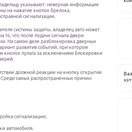
ко
владельцу указывают: неверная информация
ины на нажатие кнопок брелока,
исправной сигнализации.
ителя системы защиты, владелец авто может
а то, что после подачи сигнала двери
ии. На самом деле разблокировка дверных
вариант развития событий, при котором
я кнопок пульта за исключением блокировки
верей.
утствии должной реакции на кнопку открытия
Важ
. Среди самых распространенных причин:
хэт
тройка сигнализации;
ки автомобиля.