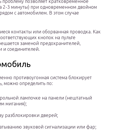
ь проблему позволяет кратковременное
на 2-3 минуты) при одновременном двойном
ядом с автомобилем. В этом случае
иеся контакты или оборванная проводка. Как
соответствующих кнопок на пульте
 решается заменой предохранителей,
и и соединителей.
томобиль
именно противоугонная система блокирует
ь, можно определить по:
рольной лампочке на панели (нештатный
м мигания);
зу разблокировки дверей;
атыванию звуковой сигнализации или фар;