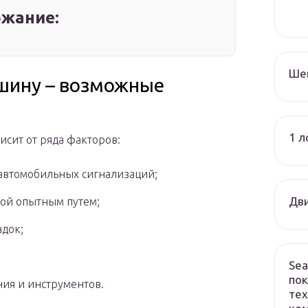
жание:
Ше
шину – возможные
1 л
исит от ряда факторов:
 автомобильных сигнализаций;
Дви
мой опытным путем;
док;
Sea
пок
ия и инструментов.
тех