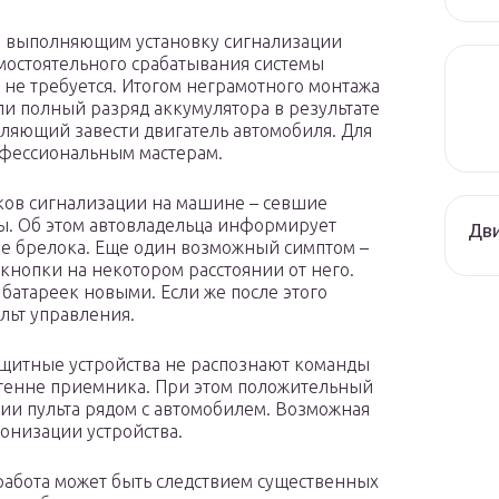
, выполняющим установку сигнализации
амостоятельного срабатывания системы
а не требуется. Итогом неграмотного монтажа
ли полный разряд аккумулятора в результате
оляющий завести двигатель автомобиля. Для
офессиональным мастерам.
ков сигнализации на машине – севшие
. Об этом автовладельца информирует
Дви
ре брелока. Еще один возможный симптом –
 кнопки на некотором расстоянии от него.
атареек новыми. Если же после этого
льт управления.
ащитные устройства не распознают команды
нтенне приемника. При этом положительный
ии пульта рядом с автомобилем. Возможная
онизации устройства.
работа может быть следствием существенных