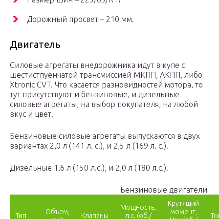
Дорожный просвет – 210 мм.
Двигатель
Силовые агрегаты внедорожника идут в купе с
шестистпуенчатой трансмиссией МКПП, АКПП, либо
Xtronic CVT. Что касается разновидностей мотора, то
тут присутствуют и бензиновые, и дизельные
силовые агрегаты, на выбор покупателя, на любой
вкус и цвет.
Бензиновые силовые агрегаты выпускаются в двух
вариантах 2,0 л (141 л. с.), и 2,5 л (169 л. с.).
Дизельные 1,6 л (150 л.с.), и 2,0 л (180 л.с.).
Бензиновые двигатели
Крутящий
Мощность,
Объем,
момент,
Тип
Клапаны
л.с. (об./
То