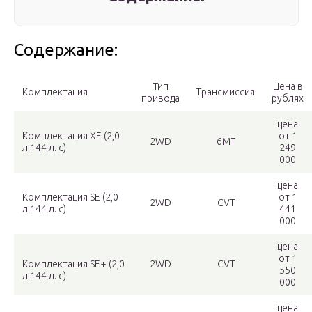
Содержание:
Тип
Цена в
Комплектация
Трансмиссия
привода
рублях
цена
Комплектация XE (2,0
от 1
2WD
6МТ
л 144 л. c)
249
000
цена
Комплектация SE (2,0
от 1
2WD
CVT
л 144 л. c)
441
000
цена
от 1
Комплектация SE+ (2,0
2WD
CVT
550
л 144 л. c)
000
цена