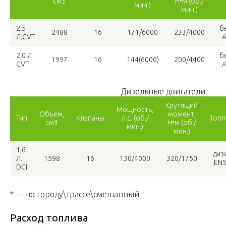
см3
Н•м (об./
мин.)
мин.)
2.5
б
2488
16
171/6000
233/4000
Л.CVT
А
2,0 Л
б
1997
16
144(6000)
200/4400
CVT
А
Дизельные двигатели
Крутящий
Мощность,
Объем,
момент,
Тип
Клапаны
л.с. (об./
Топл
см3
Н•м (об./
мин.)
мин.)
1,6
диз
Л.
1598
16
130/4000
320/1750
EN
DCI
* — по городу\трассе\смешанный
Расход топлива