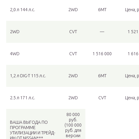
2,0 л 144 л.c.
2WD
6MT
Цена, 
2WD
CVT
—
1 521
4WD
CVT
1 516 000
1 616
1,2 л DIG-T 115 л.c.
2WD
6MT
Цена, 
2.5 л 171 л.c.
2WD
CVT
Цена, 
80 000
руб.
ВАША ВЫГОДА ПО
(100 000
ПРОГРАММЕ
руб. для
УТИЛИЗАЦИИ И ТРЕЙД-
версии
ИН ОТ NISSAN***