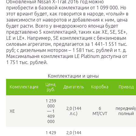
Обновленый Nissan X-Trail 2016 год можно
приобрести в базовой комлектации от 1 099 000. Но
этот вриант будет, как говорится в народе, «голый» в
зависимости от наворотов и добавления к ним, цена
будет расти. Всего у внедорожного японца будет
представлено 5 комплектаций, таких как XE, SE, SE+,
LE и LE+. Например, SE комплектация с бензиновым
силовым агрегатом, предлагается за 1 441-1 551 тыс.
руб; с дизельным мотором – 1 581 тыс. рублей и т. д.
Максимальаня комплектация LE Platinum доступна от
1 751 тыс. рублей.
Комплектации и цены
Цена,
Комплектация
Двигатель
Коробка
Привод
руб.
1 259
000
2,0 (144
6
передний
XE
— 1
л.c.)
MT/CVT
полный
409
000
1 429
2,0 (144