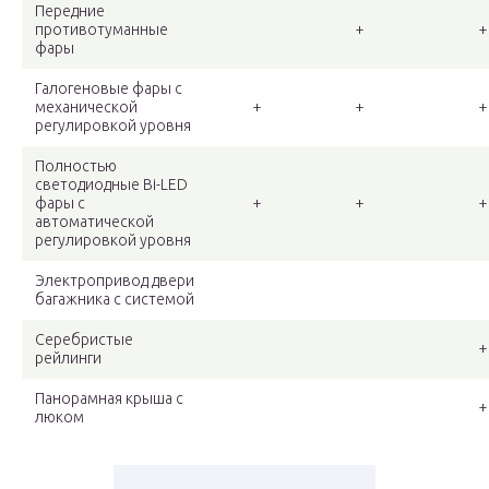
Передние
противотуманные
+
+
фары
Галогеновые фары с
механической
+
+
+
регулировкой уровня
Полностью
светодиодные Bi-LED
фары с
+
+
+
автоматической
регулировкой уровня
Электропривод двери
багажника с системой
Серебристые
+
рейлинги
Панорамная крыша с
+
люком