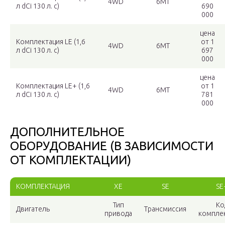
4WD
6МТ
л dCi 130 л. c)
690
000
цена
Комплектация LE (1,6
от 1
4WD
6МТ
л dCi 130 л. c)
697
000
цена
Комплектация LE+ (1,6
от 1
4WD
6МТ
л dCi 130 л. c)
781
000
ДОПОЛНИТЕЛЬНОЕ
ОБОРУДОВАНИЕ (В ЗАВИСИМОСТИ
ОТ КОМПЛЕКТАЦИИ)
КОМПЛЕКТАЦИЯ
XE
SE
SE
Тип
Ко
Двигатель
Трансмиссия
привода
компле