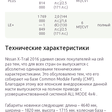
PLUS
MT/CVT
814
л.c.)/2.5
000
(171 л.c.)
1 769
2,0 (144
000
л.c.)/1,6
6
LE+
— 1
dCi (130
полный
MT/CVT
849
л.c.)/2.5
000
(171 л.c.)
Технические характеристики
Nissan X-Trail 2016 удивил своих покупателей на сей
раз тем, что для всех стран он выпускается с
абсолютно одинаковыми техническими
характеристиками. Это обсуловалено тем, что его
собирают на базе Common Module Family (CMF).
Благодаря этому все японские внедорожники данной
масти выпускаются на полном приводе с
усовершенствованной системой ALL MODE 4x4i .
Габариты новинки следующие: длина – 4640 мм,
ширина – 1820 мм, высота – 1715 мм, колесная база –