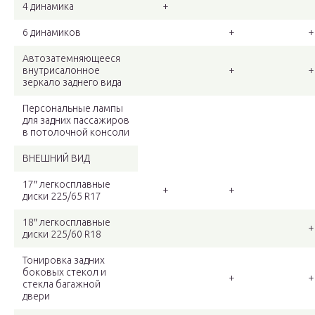
4 динамика
+
6 динамиков
+
+
Автозатемняющееся
внутрисалонное
+
+
зеркало заднего вида
Персональные лампы
для задних пассажиров
в потолочной консоли
ВНЕШНИЙ ВИД
17″ легкосплавные
+
+
диски 225/65 R17
18″ легкосплавные
+
диски 225/60 R18
Тонировка задних
боковых стекол и
+
+
стекла багажной
двери