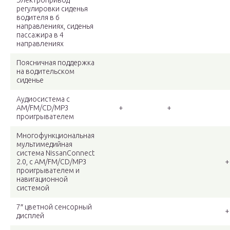
Электропривод
регулировки сиденья
водителя в 6
направлениях, сиденья
пассажира в 4
направлениях
Поясничная поддержка
на водительском
сиденье
Аудиосистема с
AM/FM/CD/MP3
+
+
проигрывателем
Многофункциональная
мультимедийная
система NissanConnect
2.0, с AM/FM/CD/MP3
+
проигрывателем и
навигационной
системой
7″ цветной сенсорный
+
дисплей