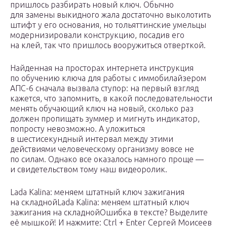
пришлось разбирать новый ключ. Обычно
для замены выкидного жала достаточно выколотить
штифт у его основания, но тольяттинские умельцы
модернизировали конструкцию, посадив его
на клей, так что пришлось вооружиться отверткой.
Найденная на просторах интернета инструкция
по обучению ключа для работы с иммобилайзером
АПС-6 сначала вызвала ступор: на первый взгляд
кажется, что запомнить, в какой последовательности
менять обучающий ключ на новый, сколько раз
должен пропищать зуммер и мигнуть индикатор,
попросту невозможно. А уложиться
в шестисекундный интервал между этими
действиями человеческому организму вовсе не
по силам. Однако все оказалось намного проще —
и свидетельством тому наш видеоролик.
Lada Kalina: меняем штатный ключ зажигания
на складнойLada Kalina: меняем штатный ключ
зажигания на складнойОшибка в тексте? Выделите
её мышкой! И нажмите: Ctrl + Enter Сергей Моисеев