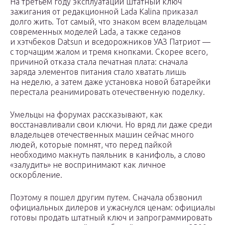
На третьем году эксплуатации штатный ключ
зажигания от редакционной Lada Kalina приказал
долго жить. Тот самый, что знаком всем владельцам
современных моделей Lada, а также седанов
и хэтчбеков Datsun и вседорожников УАЗ Патриот —
с торчащим жалом и тремя кнопками. Скорее всего,
причиной отказа стала печатная плата: сначала
заряда элементов питания стало хватать лишь
на неделю, а затем даже установка новой батарейки
перестала реанимировать отечественную поделку.
Умельцы на форумах рассказывают, как
восстанавливали свои ключи. Но вряд ли даже среди
владельцев отечественных машин сейчас много
людей, которые помнят, что перед пайкой
необходимо макнуть паяльник в канифоль, а слово
«залудить» не воспринимают как личное
оскорбление.
Поэтому я пошел другим путем. Сначала обзвонил
официальных дилеров и ужаснулся ценам: официалы
готовы продать штатный ключ и запрограммировать