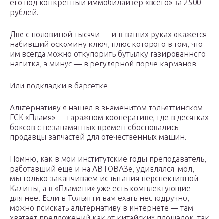
его под конкретный иммобилайзер «всего» за 2500
рублей.
Две с половиной тысячи — и в ваших руках окажется
набивший оскомину ключ, плюс которого в том, что
им всегда можно откупорить бутылку газированного
напитка, а минус — в регулярной порче карманов.
Или подкладки в барсетке.
Альтернативу я нашел в знаменитом тольяттинском
ГСК «Пламя» — гаражном кооперативе, где в десятках
боксов с незапамятных времен обосновались
продавцы запчастей для отечественных машин.
Помню, как в мои институтские годы преподаватель,
работавший еще и на АВТОВАЗе, удивлялся: мол,
мы только заканчиваем испытания перспективной
Калины, а в «Пламени» уже есть комплектующие
для нее! Если в Тольятти вам ехать несподручно,
можно поискать альтернативу в интернете — там
хватает предложений как от китайских площадок, так