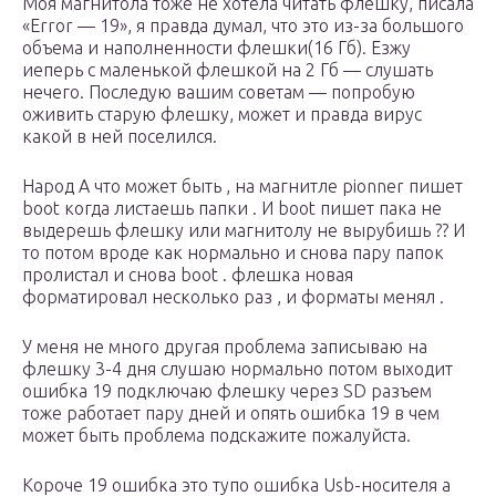
Моя магнитола тоже не хотела читать флешку, писала
«Error — 19», я правда думал, что это из-за большого
объема и наполненности флешки(16 Гб). Езжу
иеперь с маленькой флешкой на 2 Гб — слушать
нечего. Последую вашим советам — попробую
оживить старую флешку, может и правда вирус
какой в ней поселился.
Народ А что может быть , на магнитле pionner пишет
boot когда листаешь папки . И boot пишет пака не
выдерешь флешку или магнитолу не вырубишь ?? И
то потом вроде как нормально и снова пару папок
пролистал и снова boot . флешка новая
форматировал несколько раз , и форматы менял .
У меня не много другая проблема записываю на
флешку 3-4 дня слушаю нормально потом выходит
ошибка 19 подключаю флешку через SD разъем
тоже работает пару дней и опять ошибка 19 в чем
может быть проблема подскажите пожалуйста.
Короче 19 ошибка это тупо ошибка Usb-носителя а