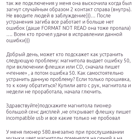
так же подключения у меня она выскочила когда был
загнут случайным образом 2 контакт справа (внутрь).
Не вводите людей в заблуждение)))… После
устранения загиба все работает и больше нет
ошибок (даше FORMAT NOT READ она тоже пропала)
…. Всем кто прочел удачи в исправлении данной
ошибки)))
Добрый день, может кто подскажет как устранить
следующую проблему: магнитола выдает ошибку 50,
при включении флешки или CD, сначала пишет
«чтение» , а потом ошибка 50. Как самостоятельно
устранить данную проблему? Если только прошивка,
то к кому обратиться? Купили авто с рук, магнитола и
недели не проработала, начала глючить.
Здравствуйте)подскажите магнитола пионер
большой сенс дисплей ,не открывает флешку пишет
incompatible usb и все какие только не пробовал
У меня пионер 580.внезапно при прослушивании
музыки цвет магнитолы поменялся на синий а на