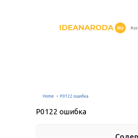
IDEANARODA
RU
Жур
Home
P0122 ошибка
P0122 ошибка
Содер