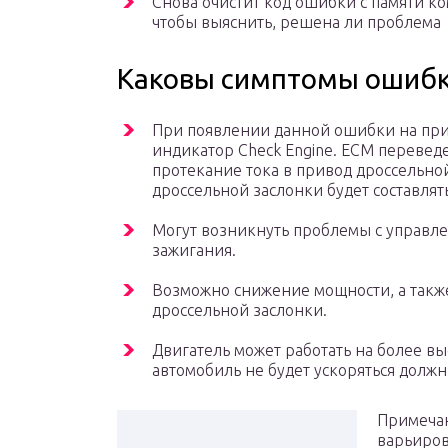
Снова очистит код ошибки с памяти ко
чтобы выяснить, решена ли проблема
Каковы симптомы ошибк
При появлении данной ошибки на при
индикатор Check Engine. ECM перевед
протекание тока в привод дроссельной
дроссельной заслонки будет составлят
Могут возникнуть проблемы с управл
зажигания.
Возможно снижение мощности, а также
дроссельной заслонки.
Двигатель может работать на более вы
автомобиль не будет ускоряться долж
Примечан
варьиров