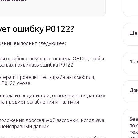
ует ошибку P0122?
Ше
ханик выполнит следующее:
ды ошибок с помощью сканера OBD-II, чтобы
1 л
льствах появилась ошибка P0122
тера и проведет тест-драйв автомобиля,
 P0122 снова
Дви
овода и соединители, относящиеся к датчику
 на предмет ослабления и наличия
Sea
 положения дроссельной заслонки, используя
пок
 неисправный датчик
тех