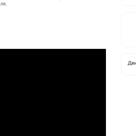
ля.
Дви