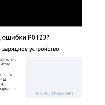
д ошибки P0123?
 зарядное устройство
язательно
йство.
о и это
ряда
и,
зарядное
Ошибка 0523 лада гранта