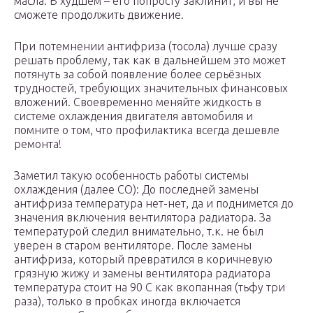
масла. В худшем – его попросту заклинит, и вы не
сможете продолжить движение.
При потемнении антифриза (тосола) лучше сразу
решать проблему, так как в дальнейшем это может
потянуть за собой появление более серьёзных
трудностей, требующих значительных финансовых
вложений. Своевременно меняйте жидкость в
системе охлаждения двигателя автомобиля и
помните о том, что профилактика всегда дешевле
ремонта!
Заметил такую особенность работы системы
охлаждения (далее СО): До последней замены
антифриза температура нет-нет, да и поднимется до
значения включения вентилятора радиатора. За
температурой следил внимательно, т.к. не был
уверен в старом вентиляторе. После замены
антифриза, который превратился в коричневую
грязную жижу и замены вентилятора радиатора
температура стоит на 90 С как вкопанная (тьфу три
раза), только в пробках иногда включается