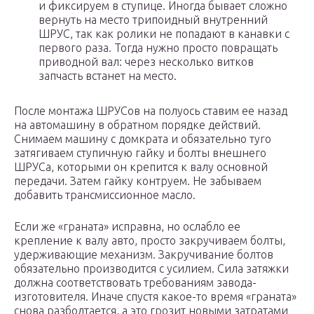
и фиксируем в ступице. Иногда бывает сложно
вернуть на место трипоидный внутренний
ШРУС, так как ролики не попадают в канавки с
первого раза. Тогда нужно просто повращать
приводной вал: через несколько витков
запчасть встанет на место.
После монтажа ШРУСов на полуось ставим ее назад
на автомашину в обратном порядке действий.
Снимаем машину с домкрата и обязательно туго
затягиваем ступичную гайку и болты внешнего
ШРУСа, которыми он крепится к валу основной
передачи. Затем гайку контруем. Не забываем
добавить трансмиссионное масло.
Если же «граната» исправна, но ослабло ее
крепление к валу авто, просто закручиваем болты,
удерживающие механизм. Закручивание болтов
обязательно производится с усилием. Сила затяжки
должна соответствовать требованиям завода-
изготовителя. Иначе спустя какое-то время «граната»
снова разболтается, а это грозит новыми затратами