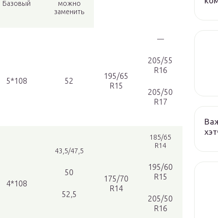
ко
Базовый
можно
заменить
—
205/55
R16
195/65
5*108
52
R15
205/50
R17
Важ
хэт
185/65
R14
43,5/47,5
195/60
50
R15
175/70
4*108
R14
52,5
205/50
R16