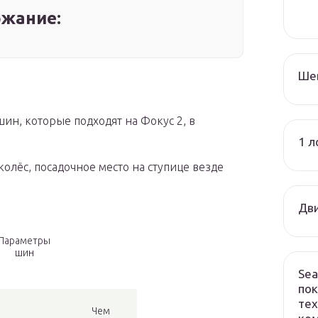
жание:
Ше
ин, которые подходят на Фокус 2, в
1 л
олёс, посадочное место на ступице везде
Дви
Параметры
шин
Sea
пок
тех
Чем