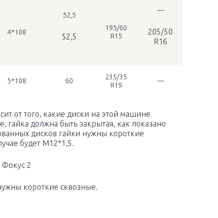
—
52,5
195/60
205/50
4*108
52,5
R15
R16
235/35
5*108
60
—
R19
сит от того, какие диски на этой машине
е, гайка должна быть закрытая, как показано
ованных дисков гайки нужны короткие
лучае будет М12*1,5.
 Фокус 2
нужны короткие сквозные.