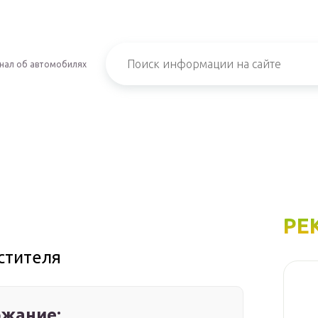
нал об автомобилях
РЕ
стителя
жание: