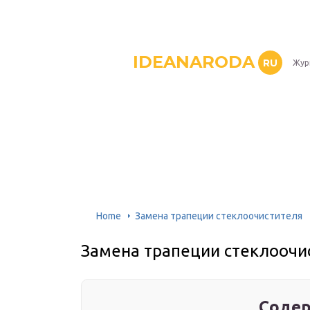
IDEANARODA
RU
Жур
Home
Замена трапеции стеклоочистителя
Замена трапеции стеклоочи
Содер