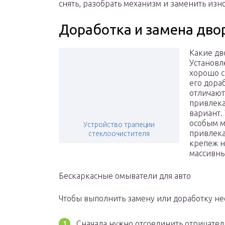
снять, разобрать механизм и заменить из
Доработка и замена дво
Какие дв
Установле
хорошо с
его дора
отличают
привлека
вариант.
особым м
Устройство трапеции
привлека
стеклоочистителя
крепеж н
массивны
Бескаркасные омыватели для авто
Чтобы выполнить замену или доработку н
Сначала нужно отсоединить отрицател