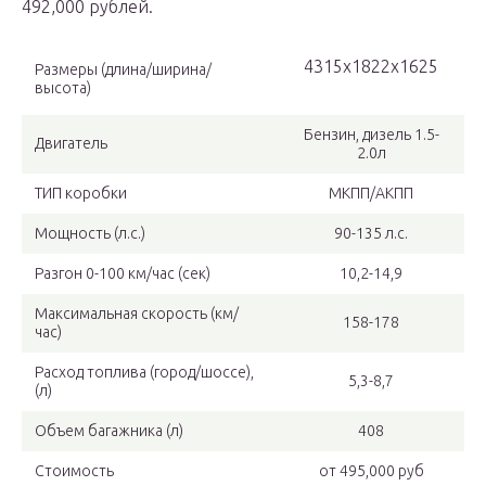
492,000 рублей.
4315х1822х1625
Размеры (длина/ширина/
высота)
Бензин, дизель 1.5-
Двигатель
2.0л
ТИП коробки
МКПП/АКПП
Мощность (л.с.)
90-135 л.с.
Разгон 0-100 км/час (сек)
10,2-14,9
Максимальная скорость (км/
158-178
час)
Расход топлива (город/шоссе),
5,3-8,7
(л)
Объем багажника (л)
408
Стоимость
от 495,000 руб