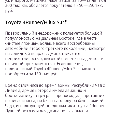
уж и дорого. Машина, набегавшая за 10—12 лет под
300 тыс. км, обойдется покупателю в 250—350 тыс.
руб.
Toyota 4Runner/Hilux Surf
Праворульный внедорожник пользуется большой
популярностью на Дальнем Востоке, где в чести
«чистые японцы». Больше всего востребованы
автомобили второго-третьего поколений, несмотря
на солидный возраст. Джип отличается
неприхотливостью, высокой степенью надежности,
отличной проходимостью. Если повезет,
подержанный Toyota 4Runner/Hilux Surf можно
приобрести за 150 тыс. руб.
Бренд отличился во время войны Республики Чад с
Ливией, армия которой имела авиацию и
бронетехнику, в три раза превосходила противника
по численности, но была наголову разбита армией
Чада, использующей внедорожники Toyota 4Runner.
Лучшей рекламы для джипа нельзя было и