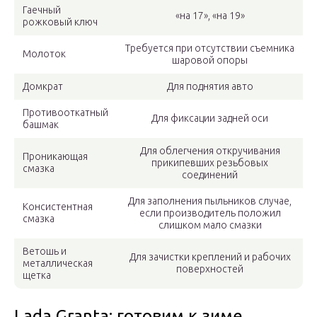
Гаечный
«на 17», «на 19»
рожковый ключ
Требуется при отсутствии съемника
Молоток
шаровой опоры
Домкрат
Для поднятия авто
Противооткатный
Для фиксации задней оси
башмак
Для облегчения откручивания
Проникающая
прикипевших резьбовых
смазка
соединений
Для заполнения пыльников случае,
Консистентная
если производитель положил
смазка
слишком мало смазки
Ветошь и
Для зачистки креплений и рабочих
металлическая
поверхностей
щетка
Lada Granta: готовим к зиме