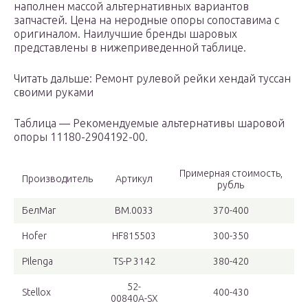
наполнен массой альтернативных вариантов
запчастей. Цена на неродные опоры сопоставима с
оригиналом. Наилучшие бренды шаровых
представлены в нижеприведенной таблице.
Читать дальше: Ремонт рулевой рейки хендай туссан
своими руками
Таблица — Рекомендуемые альтернативы шаровой
опоры 11180-2904192-00.
Примерная стоимость,
Производитель
Артикул
рубль
БелМаг
BM.0033
370-400
Hofer
HF815503
300-350
Pilenga
TS-P 3142
380-420
52-
Stellox
400-430
00840A-SX