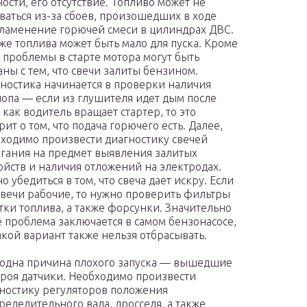
ности, его отсутствие. Топливо может не
ваться из-за сбоев, произошедших в ходе
ламенение горючей смеси в цилиндрах ДВС.
же топлива может быть мало для пуска. Кроме
, проблемы в старте мотора могут быть
аны с тем, что свечи залиты бензином.
ностика начинается в проверки наличия
опа — если из глушителя идет дым после
, как водитель вращает стартер, то это
рит о том, что подача горючего есть. Далее,
ходимо произвести диагностику свечей
гания на предмет выявления залитых
ойств и наличия отложений на электродах.
о убедиться в том, что свеча дает искру. Если
свечи рабочие, то нужно проверить фильтры
тки топлива, а также форсунки. Значительно
 проблема заключается в самом бензонасосе,
акой вариант также нельзя отбрасывать.
одна причина плохого запуска — вышедшие
троя датчики. Необходимо произвести
ностику регуляторов положения
ределительного вала, дросселя, а также