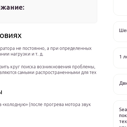
жание:
Ше
ловиях
ератора не постоянно, а при определенных
нии нагрузки и т. д.
1 л
узить круг поиска возникновения проблемы,
 являются самыми распространенными для тех
Дви
ы
а «холодную» (после прогрева мотора звук
Sea
пок
тех