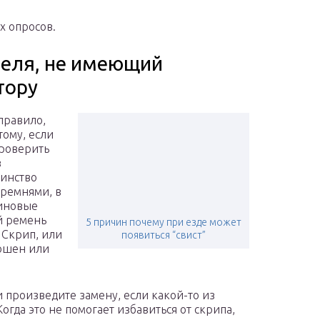
х опросов.
теля, не имеющий
тору
правило,
тому, если
проверить
в
инство
ремнями, в
линовые
й ремень
5 причин почему при езде может
 Скрип, или
появиться “свист”
ношен или
 произведите замену, если какой-то из
гда это не помогает избавиться от скрипа,