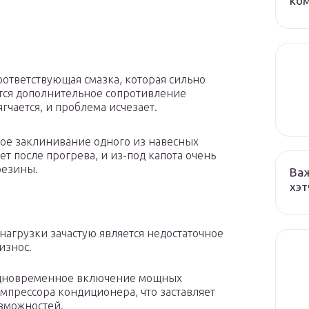
ко
ответствующая смазка, которая сильно
ается дополнительное сопротивление
гчается, и проблема исчезает.
ное заклинивание одного из навесных
дет после прогрева, и из-под капота очень
езины.
Важ
хэт
нагрузки зачастую является недостаточное
износ.
 одновременное включение мощных
прессора кондиционера, что заставляет
озможностей.