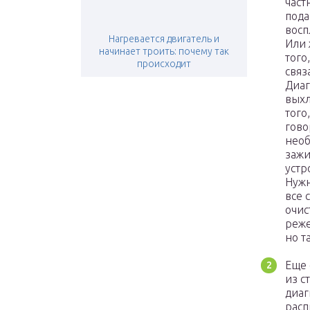
част
пода
восп
Нагревается двигатель и
Или 
начинает троить: почему так
того
происходит
связ
Диаг
выхл
того
гово
необ
зажи
устр
Нужн
все 
очис
реже
но т
Еще 
из с
диаг
расп