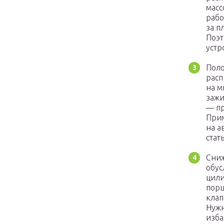
масс
рабо
за п
Поэт
устр
Поло
расп
на м
зажи
— пр
Прим
на а
стать
Сниж
обус
цили
порш
клап
Нужн
изба