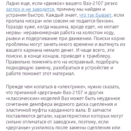
Ладно еще, если «движок» вашего Ваз-2107 резко
заглох и не заводится
, причину мы найдем и
устраним быстро. Каждый знает,
что так бывает
, если
пропала «искра» или совсем не подается бензин.
Гораздо хуже, когда машина, вроде едет, но мотает
нервы- неравномерная работа на холостом ходу,
рывки и подергивание при движении. Поиски корня
проблемы могут занять много времени и вытянуть из
вашего кармана немало денег. И чаще всего, эти
поиски, в конце концов, приводят к трамблеру.
Правильно поменять его на исправный, подобрать
подходящую замену, разобраться в устройстве и
работе поможет этот материал.
Прежде чем копаться в «электрике», нужно сказать,
что причиной «дерганья» Ваз-2107 и других
«классических» моделей Ваз может быть неудачное
сочетание демпфера ведомого диска сцепления и
эластичной муфты карданного вала. В запчасти
поставляются детали, характеристики которых могут
сильно отличаться от заводских, поэтому, если
«дерганье» усилилось после замены сцепления или