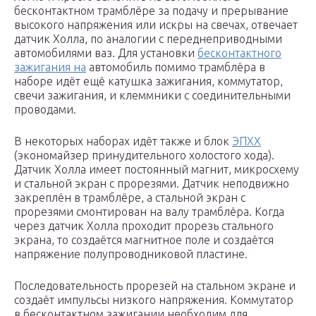
бесконтактном трамблёре за подачу и прерывание
высокого напряжения или искры на свечах, отвечает
датчик Холла, по аналогии с переднеприводными
автомобилями ваз. Для установки
бесконтактного
зажигания на
автомобиль помимо трамблёра в
наборе идёт ещё катушка зажигания, коммутатор,
свечи зажигания, и клеммники с соединительными
проводами.
В некоторых наборах идёт также и блок
ЭПХХ
(экономайзер принудительного холостого хода).
Датчик Холла имеет постоянный магнит, микросхему
и стальной экран с прорезями. Датчик неподвижно
закреплён в трамблёре, а стальной экран с
прорезями смонтирован на валу трамблёра. Когда
через датчик Холла проходит прорезь стального
экрана, то создаётся магнитное поле и создаётся
напряжение полупроводниковой пластине.
Последовательность прорезей на стальном экране и
создаёт импульсы низкого напряжения. Коммутатор
в бесконтактном зажигании необходим для