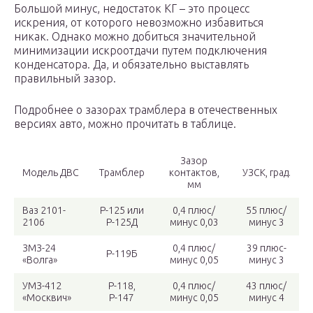
Большой минус, недостаток КГ – это процесс
искрения, от которого невозможно избавиться
никак. Однако можно добиться значительной
минимизации искроотдачи путем подключения
конденсатора. Да, и обязательно выставлять
правильный зазор.
Подробнее о зазорах трамблера в отечественных
версиях авто, можно прочитать в таблице.
Зазор
Модель ДВС
Трамблер
контактов,
УЗСК, град.
мм
Ваз 2101-
Р-125 или
0,4 плюс/
55 плюс/
2106
Р-125Д
минус 0,03
минус 3
ЗМЗ-24
0,4 плюс/
39 плюс-
Р-119Б
«Волга»
минус 0,05
минус 3
УМЗ-412
Р-118,
0,4 плюс/
43 плюс/
«Москвич»
Р-147
минус 0,05
минус 4