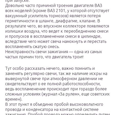
при запуске.
Довольно часто причиной троения двигателя ВАЗ
всех моделей (кроме ВАЗ 2101, у которой отсутствует
вакуумный усилитель тормозов) является потеря
герметичности в шланге, диафрагме, клапане. В
результате чего, во впускном коллекторе появляются
излишки воздуха, что ведет к переобеднению смеси
и пропусков в воспламенении смеси в цилиндре,
вследствие чего может свеча намокнуть и перестать
воспламенять сжатую смесь.
Неисправность свечи зажигания — одна из самых
частых причин того, что двигатель троит
Тут особо рассказать нечего, важно помнить и
заменять регулярно свечи, так же наличие искры на
вывернутой свече при атмосферном давлении не
свидетельствует о ее полной работоспособности,
ведь воспламенение происходит при гораздо более
сложных условиях (журнал «За рулем», еще советских
времен).
В этот пункт я объединю пробой высоковольтного
провода и конденсатора на контактной системе
зажигания. Пробой провода можно определить путем