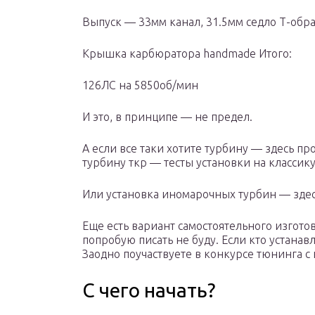
Выпуск — 33мм канал, 31.5мм седло Т-обр
Крышка карбюратора handmade Итого:
126ЛС на 5850об/мин
И это, в принципе — не предел.
А если все таки хотите турбину — здесь п
турбину ткр — тесты установки на классик
Или установка иномарочных турбин — здес
Еще есть вариант самостоятельного изгото
попробую писать не буду. Если кто устана
Заодно поучаствуете в конкурсе тюнинга с
С чего начать?