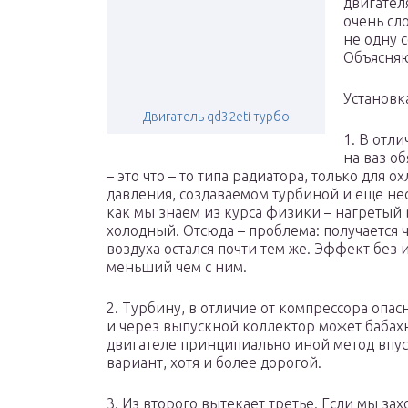
двигател
очень сл
не одну с
Объясня
Установк
Двигатель qd32eti турбо
1. В отл
на ваз о
– это что – то типа радиатора, только дл
давления, создаваемом турбиной и еще нес
как мы знаем из курса физики – нагретый 
холодный. Отсюда – проблема: получается ч
воздуха остался почти тем же. Эффект без 
меньший чем с ним.
2. Турбину, в отличие от компрессора опа
и через выпускной коллектор может бабахн
двигателе принципиально иной метод впус
вариант, хотя и более дорогой.
3. Из второго вытекает третье. Если мы за