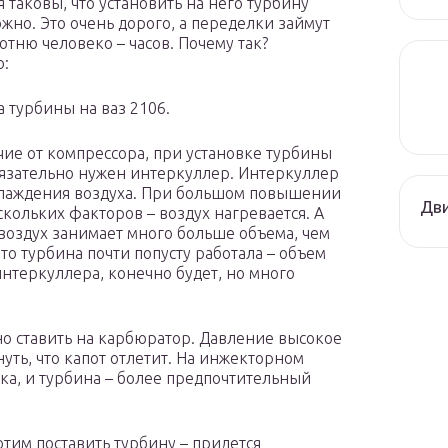
я таковы, что установить на него турбину
ожно. Это очень дорого, а переделки займут
отню человеко – часов. Почему так?
ю:
а турбины на ваз 2106.
ичие от компрессора, при установке турбины
бязательно нужен интеркуллер. Интеркуллер
я охлаждения воздуха. При большом повышении
Дви
кольких факторов – воздух нагревается. А
воздух занимает много больше объема, чем
то турбина почти попусту работала – объем
интеркуллера, конечно будет, но много
сно ставить на карбюратор. Давление высокое
уть, что капот отлетит. На инжекторном
ка, и турбина – более предпочтительный
хотим поставить турбину – придется