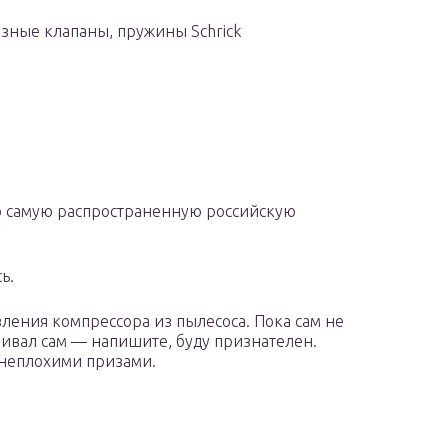
азные клапаны, пружины Schrick
ро самую распространенную российскую
у
ь.
вления компрессора из пылесоса. Пока сам не
вливал сам — напишите, буду признателен.
 неплохими призами.