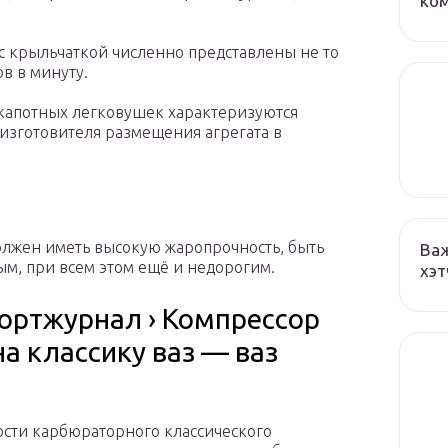
ко
с крыльчаткой численно представлены не то
ов в минуту.
капотных легковушек характеризуются
 изготовителя размещения агрегата в
олжен иметь высокую жаропрочность, быть
Важ
м, при всем этом ещё и недорогим.
хэт
Бортжурнал › Компрессор
на классику ваз — ваз
сти карбюраторного классического