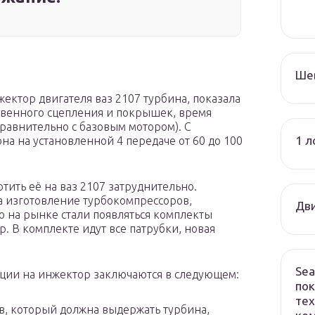
Ше
жектор двигателя ваз 2107 турбина, показала
твенного сцепления и покрышек, время
(сравнительно с базовым мотором). С
1 л
на на установленной 4 передаче от 60 до 100
тить её на ваз 2107 затруднительно.
а изготовление турбокомпрессоров,
Дви
о на рынке стали появляться комплекты
. В комплекте идут все патрубки, новая
Sea
ации на инжектор заключаются в следующем:
пок
тех
в, который должна выдержать турбина,