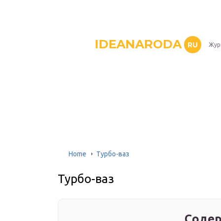
IDEANARODA
RU
Жур
Home
Турбо-ваз
Турбо-ваз
Содер