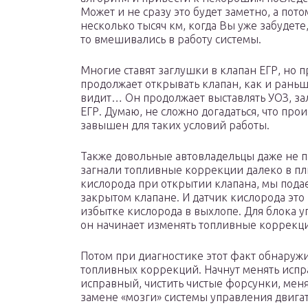
Может и не сразу это будет заметно, а потом
несколько тысяч км, когда Вы уже забудете,
то вмешивались в работу системы.
Многие ставят заглушки в клапан ЕГР, но п
продолжает открывать клапан, как и раньше
видит… Он продолжает выставлять УОЗ, за
ЕГР. Думаю, не сложно догадаться, что пр
завышен для таких условий работы.
Также довольные автовладельцы даже не п
загнали топливные коррекции далеко в п
кислорода при открытии клапана, мы подае
закрытом клапане. И датчик кислорода это
избытке кислорода в выхлопе. Для блока у
он начинает изменять топливные коррекци
Потом при диагностике этот факт обнаруж
топливных коррекций. Начнут менять испр
исправный, чистить чистые форсунки, мен
замене «мозги» системы управления двигат