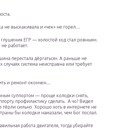
оста.
а не выскакивала и «чек» не горел…
 глушения ЕГР — холостой ход стал ровным».
 не работает.
ина перестала дёргаться». А раньше не
их случаях система неисправна или требует
шить и ремонт окончен…
зным суппортом — проще колодки снять,
уппорту профилактику сделать. А чо? Видел
е тёрли сильно Хорошо хоть в интернете не
страны бы колодки намазали, чем Бог послал.
авильная работа двигателя, тогда убирайте