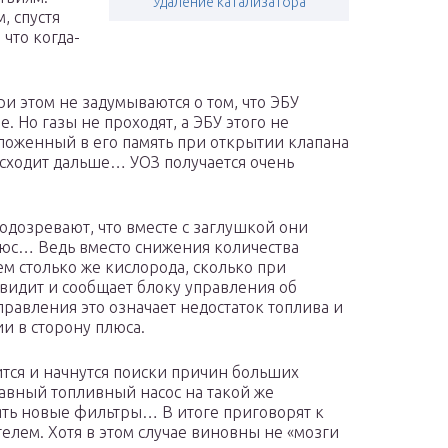
Удаление катализатора
, спустя
 что когда-
ри этом не задумываются о том, что ЭБУ
. Но газы не проходят, а ЭБУ этого не
ложенный в его память при открытии клапана
оисходит дальше… УОЗ получается очень
одозревают, что вместе с заглушкой они
люс… Ведь вместо снижения количества
м столько же кислорода, сколько при
 видит и сообщает блоку управления об
правления это означает недостаток топлива и
и в сторону плюса.
ится и начнутся поиски причин больших
авный топливный насос на такой же
ять новые фильтры… В итоге приговорят к
елем. Хотя в этом случае виновны не «мозги