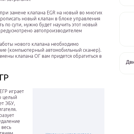
 при замене клапана EGR на новый во многих
прописать новый клапан в блоке управления
ь по сути, нужно будет научить этот новый
о предусмотрено автопроизводителем
работы нового клапана необходимо
ие (компьютерный автомобильный сканер).
 замены клапана ОГ вам придется обратиться в
Дви
ГР
 ЕГР играет
о целый
т ЭБУ,
гателя.
разует
удаление
 весь
твиям.