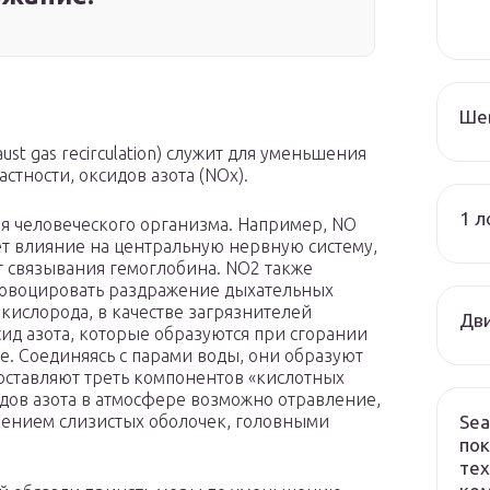
Ше
ust gas recirculation) служит для уменьшения
стности, оксидов азота (NOx).
1 л
ля человеческого организма. Например, NO
ет влияние на центральную нервную систему,
т связывания гемоглобина. NO2 также
ровоцировать раздражение дыхательных
 кислорода, в качестве загрязнителей
Дви
ид азота, которые образуются при сгорании
е. Соединяясь с парами воды, они образуют
составляют треть компонентов «кислотных
дов азота в атмосфере возможно отравление,
Sea
лением слизистых оболочек, головными
пок
тех