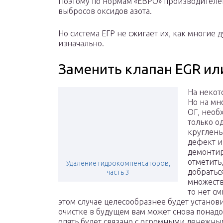
Поэтому по нормам «ЕВРО» производителе
выбросов оксидов азота.
Но система ЕГР не сжигает их, как многие д
изначально.
Заменить клапан EGR или
На некот
Но на мн
ОГ, необ
только о
круглень
дефект и
демонтир
отметить
Удаление гидрокомпенсаторов,
добратьс
часть 3
множеств
то нет см
этом случае целесообразнее будет установи
очистке в будущем вам может снова понадо
опять будет связано с огромными денежны