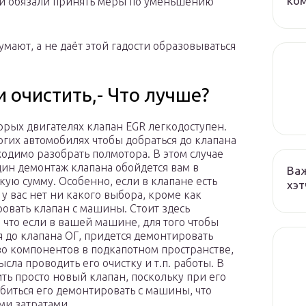
ко
й обязали принять меры по уменьшению
умают, а не даёт этой гадости образовываться
 очистить,- Что лучше?
орых двигателях клапан EGR легкодоступен.
огих автомобилях чтобы добраться до клапана
ходимо разобрать полмотора. В этом случае
дин демонтаж клапана обойдется вам в
Важ
кую сумму. Особенно, если в клапане есть
хэт
 у вас нет ни какого выбора, кроме как
овать клапан с машины. Стоит здесь
, что если в вашей машине, для того чтобы
я до клапана ОГ, придется демонтировать
о компонентов в подкапотном пространстве,
ысла проводить его очистку и т.п. работы. В
ть просто новый клапан, поскольку при его
биться его демонтировать с машины, что
ми затратами.