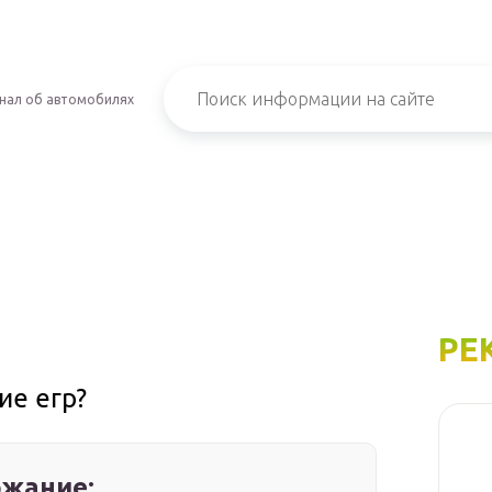
нал об автомобилях
РЕ
ие егр?
жание: