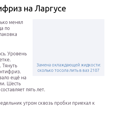
фриз на Ларгусе
олько менял
да по
упаковка
сь. Уровень
етке.
Замена охлаждающей жидкости:
. Тянуть
сколько тосола лить в ваз 2107
антифриз.
вало ещё на
ии. Шесть
составляет пять лет.
недельник утром сквозь пробки приехал к