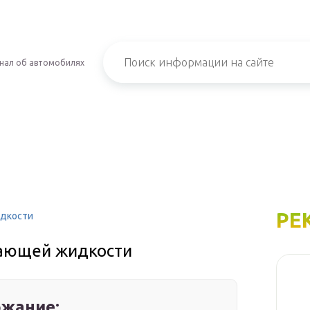
нал об автомобилях
РЕ
идкости
дающей жидкости
жание: