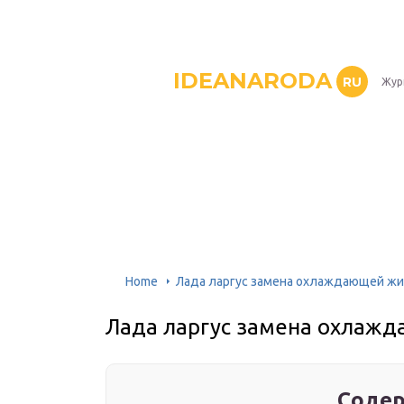
IDEANARODA
RU
Жур
Home
Лада ларгус замена охлаждающей ж
Лада ларгус замена охлаж
Содер