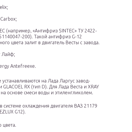
lix;
 Carbox;
EC (например, «Антифриз SINTEC» ТУ 2422-
51140047-200). Такой антифриз G-12
ного цвета залит в двигатель Весты с завода.
 Лайф;
ergy Antefreexe.
 устанавливаются на Лада Ларгус завод-
GLACOEL RX (тип D). Для Лада Веста и XRAY
на основе смеси воды и этиленгликолем.
в системе охлаждения двигателя ВАЗ 21179
EZLUX G12).
 цвета.