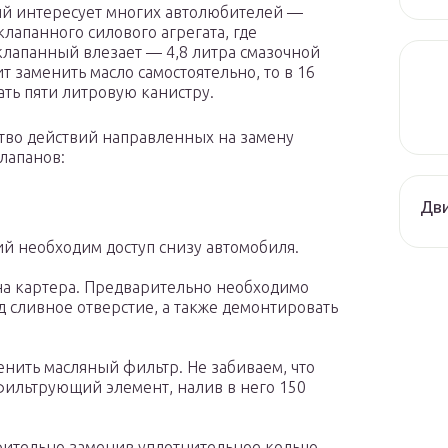
ый интересует многих автолюбителей —
клапанного силового агрегата, где
 клапанный влезает — 4,8 литра смазочной
т заменить масло самостоятельно, то в 16
ть пяти литровую канистру.
ство действий направленных на замену
клапанов:
Дви
й необходим доступ снизу автомобиля.
на картера. Предварительно необходимо
д сливное отверстие, а также демонтировать
енить масляный фильтр. Не забиваем, что
фильтрующий элемент, налив в него 150
рительно заменив уплотнительное кольцо.