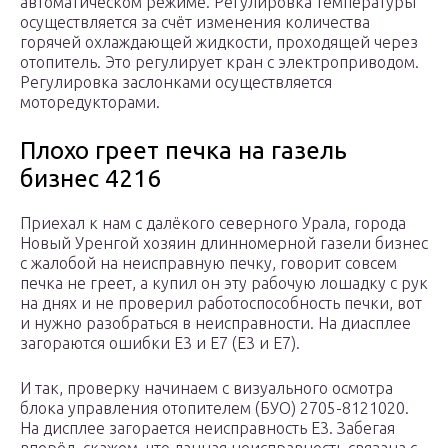
автоматическом режиме. Регулировка температуры
осуществляется за счёт изменения количества
горячей охлаждающей жидкости, проходящей через
отопитель. Это регулирует кран с электроприводом.
Регулировка заслонками осуществляется
моторедукторами.
Плохо греет печка на газель
бизнес 4216
Приехал к нам с далёкого северного Урала, города
Новый Уренгой хозяин длинномерной газели бизнес
с жалобой на неисправную печку, говорит совсем
печка не греет, а купил он эту рабочую лошадку с рук
на днях и не проверил работоспособность печки, вот
и нужно разобраться в неисправности. На диасплее
загораются ошибки E3 и Е7 (E3 и E7).
И так, проверку начинаем с визуального осмотра
блока управления отопителем (БУО) 2705-8121020.
На дисплее загорается неисправность E3. Забегая