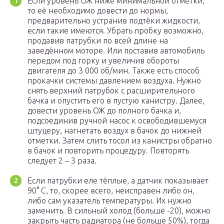
Если уровень ОЖ ниже минимальной отметки,
то её необходимо довести до нормы,
предварительно устранив подтёки жидкости,
если такие имеются. Убрать пробку возможно,
продавив патрубки по всей длине на
заведённом моторе. Или поставив автомобиль
передом под горку и увеличив обороты
двигателя до 3 000 об/мин. Также есть способ
прокачки системы давлением воздуха. Нужно
снять верхний патрубок с расширительного
бачка и опустить его в пустую канистру. Далее,
довести уровень ОЖ до полного бачка и,
подсоединив ручной насос к освободившемуся
штуцеру, нагнетать воздух в бачок до нижней
отметки. Затем слить тосол из канистры обратно
в бачок и повторить процедуру. Повторять
следует 2 – 3 раза.
Если патрубки еле тёплые, а датчик показывает
90° С, то, скорее всего, неисправен либо он,
либо сам указатель температуры. Их нужно
заменить. В сильный холод (больше -20), можно
закрыть часть радиатора (не больше 50%), тогда