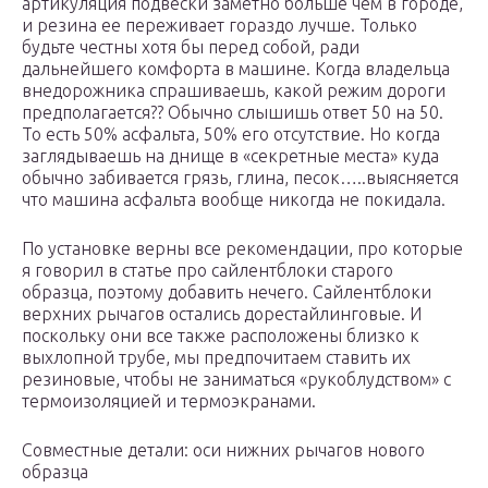
артикуляция подвески заметно больше чем в городе,
и резина ее переживает гораздо лучше. Только
будьте честны хотя бы перед собой, ради
дальнейшего комфорта в машине. Когда владельца
внедорожника спрашиваешь, какой режим дороги
предполагается?? Обычно слышишь ответ 50 на 50.
То есть 50% асфальта, 50% его отсутствие. Но когда
заглядываешь на днище в «секретные места» куда
обычно забивается грязь, глина, песок…..выясняется
что машина асфальта вообще никогда не покидала.
По установке верны все рекомендации, про которые
я говорил в статье про сайлентблоки старого
образца, поэтому добавить нечего. Сайлентблоки
верхних рычагов остались дорестайлинговые. И
поскольку они все также расположены близко к
выхлопной трубе, мы предпочитаем ставить их
резиновые, чтобы не заниматься «рукоблудством» с
термоизоляцией и термоэкранами.
Совместные детали: оси нижних рычагов нового
образца