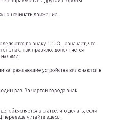
в не направляется с другой стороны
ожно начинать движение.
ляются по знаку 1.1. Он означает, что
тот знак, как правило, дополняется
гналами.
ли заграждающие устройства включаются в
один раз. За чертой города знак
де, объясняется в статье: что делать, если
Д переезде читайте здесь.