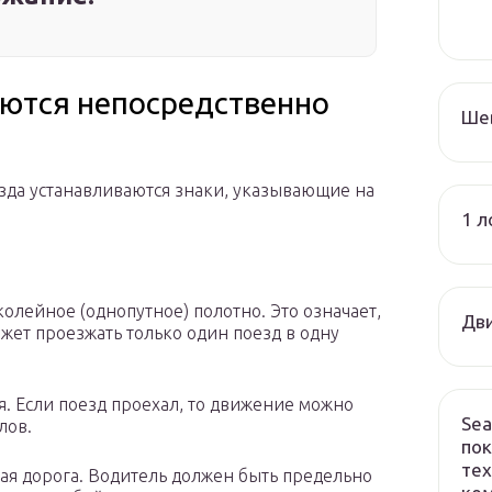
аются непосредственно
Ше
зда устанавливаются знаки, указывающие на
1 л
околейное (однопутное) полотно. Это означает,
Дви
жет проезжать только один поезд в одну
. Если поезд проехал, то движение можно
Sea
лов.
пок
тех
ная дорога. Водитель должен быть предельно