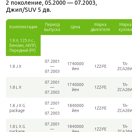
2 поколение, 05.2000 — 07.2003,
Джип/SUV 5 дв.
Период
Марка
Марка
Комплектация
Цена
выпуска
двигателя
кузова
1.8 л, 125 л.с.,
Бензин, АКПП,
Передний (FF)
07.2001
1740000
TA-
1.8 J X
—
1ZZ-FE
йен
ZCA26
07.2003
07.2001
1740000
TA-
1.8 L X
—
1ZZ-FE
йен
ZCA26
07.2003
07.2001
1.8 J X G
1840000
TA-
—
1ZZ-FE
package
йен
ZCA26
07.2003
07.2001
1.8 L X G
1840000
TA-
—
1ZZ-FE
package
йен
ZCA26