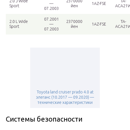
2.0 J Wide
2370000
TA-
—
1AZ-FSE
Sport
йен
ACA21
07.2003
07.2001
2.0 L Wide
2370000
TA-
—
1AZ-FSE
Sport
йен
ACA21
07.2003
Toyota land cruiser prado 4.0 at
элеганс (10.2017 — 09.2020) —
технические характеристики
Системы безопасности