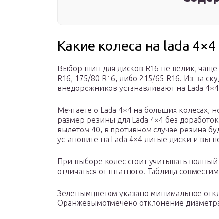
Какие колеса на lada 4×
Выбор шин для дисков R16 не велик, чаще 
R16, 175/80 R16, либо 215/65 R16. Из-за с
внедорожников устанавливают на Lada 4×4
Мечтаете о Lada 4×4 на больших колесах, 
размер резины для Lada 4×4 без доработок
вылетом 40, в противном случае резина бу
установите на Lada 4×4 литые диски и вы 
При выборе колес стоит учитывать полный 
отличаться от штатного. Таблица совместим
Зеленымцветом указано минимальное откло
Оранжевымотмечено отклонение диаметра 