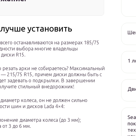
4 лучше установить
Ше
всего останавливаются на размерах 185/75
кудности выбора многие владельцы
 диски R15.
1 л
но резать арки не собираетесь? Максимальный
 — 215/75 R15, причем диски должны быть с
дет задевать о подкрылки. В завершении
получите стильный внедорожник!
Дви
диаметр колеса, он не должен сильно
ости шин и дисков Lada 4×4:
Sea
нение диаметра колеса (до 3 мм);
пок
от 3 до 6 мм.
тех