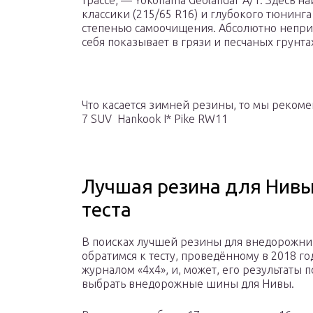
трассе, — Yokohama Geolandar A/T. Здесь 
классики (215/65 R16) и глубокого тюнинга
степенью самоочищения. Абсолютно неприг
себя показывает в грязи и песчаных грунта
Что касается зимней резины, то мы реком
7 SUV Hankook I* Pike RW11
Лучшая резина для Нивы
теста
В поисках лучшей резины для внедорожни
обратимся к тесту, проведённому в 2018 г
журналом «4х4», и, может, его результаты 
выбрать внедорожные шины для Нивы.