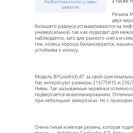
а также 
Разболтовка колес у нивы
шевроле
Резина M
двух вари
большего радиуса устанавливаются на лифт
универсальной, так как подходит для межс
наблюдается, зато для рыхлого снега и сля
тем, колеса хорошо балансируются, машина
устойчива к износу.
Модель BFGoodrich AT за свой оригинальн
Нас интересуют размеры 215/75R15 и 235/
Нивы. Так называемые червячки отлично о
подвергается аквапланированию. Отличный
при небольших заморозках. Но с приходом
Очень тихая и мягкая резина, которая год