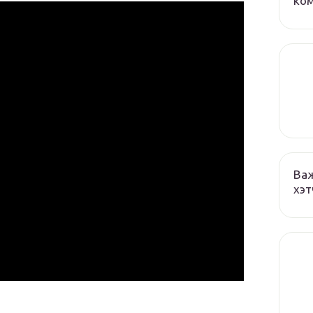
ко
Важ
хэт