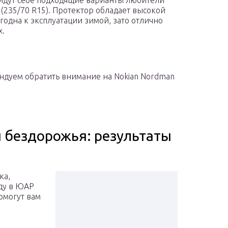
найдут себе подходящие варианты любители
 (235/70 R15). Протектор обладает высокой
одна к эксплуатации зимой, зато отлично
х.
ендуем обратить внимание на Nokian Nordman
 бездорожья: результаты
ка,
оду в ЮАР
помогут вам