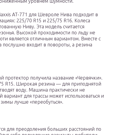
пониженным уровнем шумности.
axxis AT-771 для Шевроле Нива подходит в
ациях: 225/70 R15 и 225/75 R16. Колеса
ованную Ниву. Эта модель считается
езонья. Высокой проходимости по льду не
коти является отличным вариантом. Вместе с
 послушно входит в повороты, а резина
ый протектор получила название «Червячки».
75 R15. Широкая резина — для приподнятой
тводят воду. Машина практически не
 вариант для трассы может использоваться и
 зимы лучше «переобуться».
ится для преодоления больших расстояний по