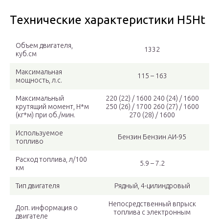
Технические характеристики H5Ht
Объем двигателя,
1332
куб.см
Максимальная
115 – 163
мощность, л.с.
Максимальный
220 (22) / 1600 240 (24) / 1600
крутящий момент, Н*м
250 (26) / 1700 260 (27) / 1600
(кг*м) при об./мин.
270 (28) / 1600
Используемое
Бензин Бензин АИ-95
топливо
Расход топлива, л/100
5.9 – 7.2
км
Тип двигателя
Рядный, 4-цилиндровый
Непосредственный впрыск
Доп. информация о
топлива с электронным
двигателе