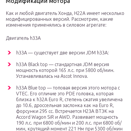
Модификации мотора
Как и любой двигатель Хонда, Н22А имеет несколько
модифицированных версий. Рассмотрим, какие
изменения применялись в силовом агрегате:
Двигатель h33A
h33A — существует две версии JDM h33A:
h33A Black top — стандартная JDM версия
мощность которой 165 л.с. при 5800 об/мин.
Устанавливалась на Ascot Innova.
h33A Blue top — топовая версия этого мотора с
VTEC. Его отличие это PDE головка, которая
близка к h32A Euro R, степень сжатия увеличена
до 10.6, дроссельная заслонка как на Euro R,
форсунки 295 сс. Встречается Н23А ВТЭК на
Accord Wagon SiR и AWD. Развивает мощность
190 л.с. при 6800 об/мин и 200 л.с. при 6800 об/
мин, крутящий момент 221 Нм при 5300 об/мин