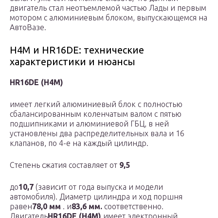
двигатель стал неотъемлемой частью Лады и первым
мотором с алюминиевым блоком, выпускающемся на
АвтоВазе.
H4M и HR16DE: технические
характеристики и нюансы
HR16DE (H4M)
имеет легкий алюминиевый блок с полностью
сбалансированным коленчатым валом с пятью
подшипниками и алюминиевой ГБЦ, в ней
установлены два распределительных вала и 16
клапанов, по 4-е на каждый цилиндр.
Степень сжатия составляет от
9,5
до
10,7
(зависит от года выпуска и модели
автомобиля). Диаметр цилиндра и ход поршня
равен
78,0 мм
. и
83,6 мм.
соответственно.
Двигатель
HR16DE (H4M)
имеет электронный