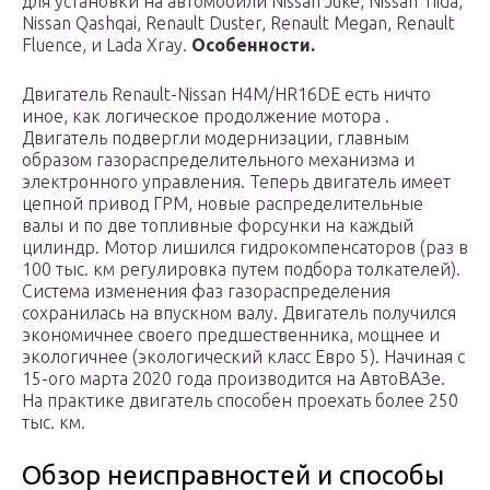
для установки на автомобили Nissan Juke, Nissan Tiida,
Nissan Qashqai, Renault Duster, Renault Megan, Renault
Fluence, и Lada Xray.
Особенности.
Двигатель Renault-Nissan H4M/HR16DE есть ничто
иное, как логическое продолжение мотора .
Двигатель подвергли модернизации, главным
образом газораспределительного механизма и
электронного управления. Теперь двигатель имеет
цепной привод ГРМ, новые распределительные
валы и по две топливные форсунки на каждый
цилиндр. Мотор лишился гидрокомпенсаторов (раз в
100 тыс. км регулировка путем подбора толкателей).
Система изменения фаз газораспределения
сохранилась на впускном валу. Двигатель получился
экономичнее своего предшественника, мощнее и
экологичнее (экологический класс Евро 5). Начиная с
15-ого марта 2020 года производится на АвтоВАЗе.
На практике двигатель способен проехать более 250
тыс. км.
Обзор неисправностей и способы