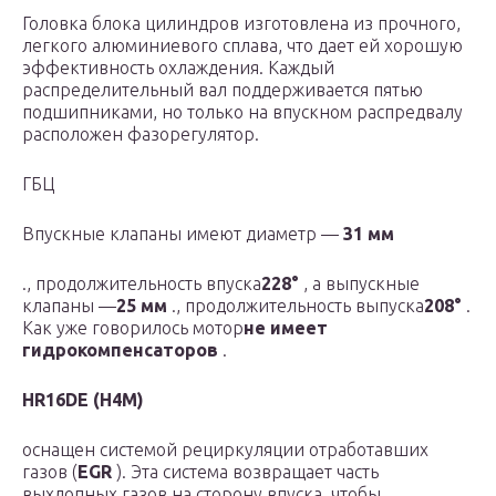
Головка блока цилиндров изготовлена из прочного,
легкого алюминиевого сплава, что дает ей хорошую
эффективность охлаждения. Каждый
распределительный вал поддерживается пятью
подшипниками, но только на впускном распредвалу
расположен фазорегулятор.
ГБЦ
Впускные клапаны имеют диаметр —
31 мм
., продолжительность впуска
228°
, а выпускные
клапаны —
25 мм
., продолжительность выпуска
208°
.
Как уже говорилось мотор
не имеет
гидрокомпенсаторов
.
HR16DE (H4M)
оснащен системой рециркуляции отработавших
газов (
EGR
). Эта система возвращает часть
выхлопных газов на сторону впуска, чтобы