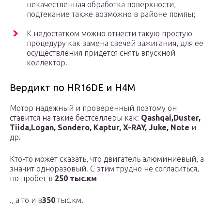
некачественная обработка поверхности,
подтекание также возможно в районе помпы;
К недостатком можно отнести такую простую
процедуру как замена свечей зажигания, для ее
осуществления придется снять впускной
коллектор.
Вердикт по HR16DE и H4M
Мотор надежный и проверенный поэтому он
ставится на такие бестселлеры как:
Qashqai
,
Duster
,
Tiida,
Logan
, Sondero, Kaptur, X-RAY, Juke, Note
и
др.
Кто-то может сказать, что двигатель алюминиевый, а
значит одноразовый. С этим трудно не согласиться,
но пробег в
250 тыс.км
., а то и в
350
тыс.км.