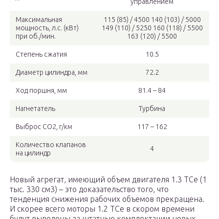
управлением
Максимальная
115 (85) / 4500 140 (103) / 5000
мощность, л.с. (кВт)
149 (110) / 5250 160 (118) / 5500
при об./мин.
163 (120) / 5500
Степень сжатия
10.5
Диаметр цилиндра, мм
72.2
Ход поршня, мм
81.4 – 84
Нагнетатель
Турбина
Выброс CO2, г/км
117 – 162
Количество клапанов
4
на цилиндр
Новый агрегат, имеющий объем двигателя 1.3 TCe (1
тыс. 330 см3) – это доказательство того, что
тенденция снижения рабочих объемов прекращена.
И скорее всего моторы 1.2 TCe в скором времени
будут выведены за штатные комплектации новых