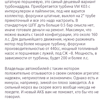
штатную поршневую, это самый дешевый вариант
турбонаддува. Приобретается турбина VW K03 с
интеркулером и пайпингом, под нее варится
коллектор, форсунки штатные, выхлоп на 2″ трубе
прямоточный и все это надо настроить. В
стандартную ШПГ дуть больше 0.5 бар смысла нет,
иначе готовьте деньги на ремонт. Максимум, что
можно выжать с такой конфигурации, это около 160
л.с. Для дальнейшего движения, нужно разжимать
мотор под более мощную турбину, форсунки
производительностью от 440сс, мощный топливный
насос и поршневая с лужей, под СЖ ~8. Мощность, в
зависимости от турбины, будет 200 и более л.с.
Владельцы автомобилей с таким мотором
положительно отзываются о своем силовом агрегате:
надежен, неприхотлив и экономичен. Однако есть и
минусы, например, зимой он плохо заводится. А в
сильный мороз вы скорее всего вообще никуда не
поедете. И новый АКБ вам не поможет, кто бы что не
говорил.