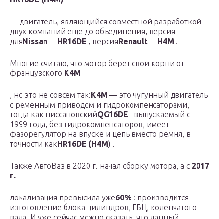
— двигатель, являющийся совместной разработкой
двух компаний еще до объединения, версия
для
Nissan
—
HR16DE
, версия
Renault
—
H4M
.
Многие считаю, что мотор берет свои корни от
французского
K4M
, но это не совсем так:
K4M
— это чугунный двигатель
с ременным приводом и гидрокомпенсаторами,
тогда как ниссановский
QG16DE
, выпускаемый с
1999 года, без гидрокомпенсаторов, имеет
фазорегулятор на впуске и цепь вместо ремня, в
точности как
HR16DE (H4M)
.
Также АвтоВаз в 2020 г. начал сборку мотора, а с
2017
г.
локализация превысила уже
60%
: производится
изготовление блока цилиндров, ГБЦ, коленчатого
вала. И уже сейчас можно сказать, что данный