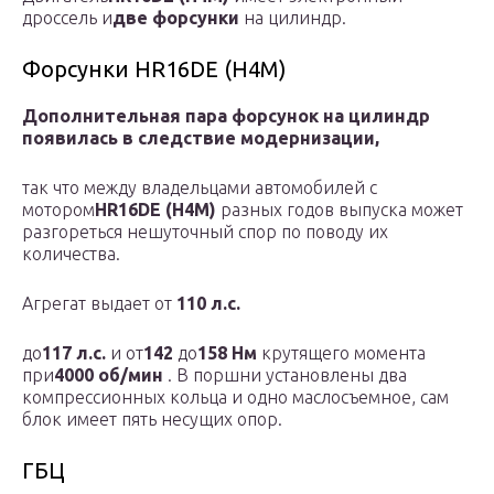
дроссель и
две форсунки
на цилиндр.
Форсунки HR16DE (H4M)
Дополнительная пара форсунок на цилиндр
появилась в следствие модернизации,
так что между владельцами автомобилей с
мотором
HR16DE (H4M)
разных годов выпуска может
разгореться нешуточный спор по поводу их
количества.
Агрегат выдает от
110 л.с.
до
117 л.с.
и от
142
до
158 Нм
крутящего момента
при
4000 об/мин
. В поршни установлены два
компрессионных кольца и одно маслосъемное, сам
блок имеет пять несущих опор.
ГБЦ