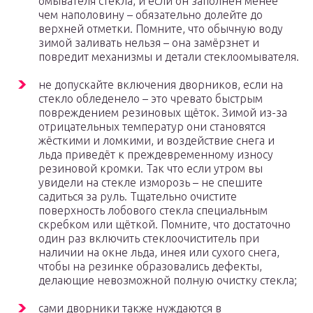
омывателя стекла, и если он заполнен менее
чем наполовину – обязательно долейте до
верхней отметки. Помните, что обычную воду
зимой заливать нельзя – она замёрзнет и
повредит механизмы и детали стеклоомывателя.
не допускайте включения дворников, если на
стекло обледенело – это чревато быстрым
повреждением резиновых щёток. Зимой из-за
отрицательных температур они становятся
жёсткими и ломкими, и воздействие снега и
льда приведёт к преждевременному износу
резиновой кромки. Так что если утром вы
увидели на стекле изморозь – не спешите
садиться за руль. Тщательно очистите
поверхность лобового стекла специальным
скребком или щёткой. Помните, что достаточно
один раз включить стеклоочиститель при
наличии на окне льда, инея или сухого снега,
чтобы на резинке образовались дефекты,
делающие невозможной полную очистку стекла;
сами дворники также нуждаются в