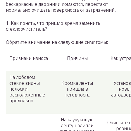
бескаркасные дворники ломаются, перестают
нормально очищать поверхность от загрязнений.
1. Как понять, что пришло время заменить
стеклоочиститель?
Обратите внимание на следующие симптомы:
Признаки износа
Причины
Как устр
На лобовом
стекле видны
Кромка ленты
Установ
полоски,
пришла в
новы
расположенные
негодность.
автодво
продольно.
На каучуковую
Очистите 
ленту налипли
резин