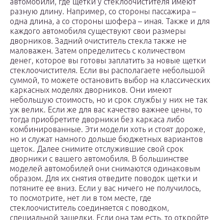
автомобили, где щетки у стеклоочистителя имеют
разную длину. Например, со стороны пассажира –
одна длина, а со стороны шофера – иная. Также и для
каждого автомобиля существуют свои размеры
дворников. Задний очиститель стекла также не
маловажен. Затем определитесь с количеством
денег, которое вы готовы заплатить за новые щетки
стеклоочистителя. Если вы располагаете небольшой
суммой, то можете остановить выбор на классических
каркасных моделях дворников. Они имеют
небольшую стоимость, но и срок службы у них не так
уж велик. Если же для вас качество важнее цены, то
тогда приобретите дворники без каркаса либо
комбинированные. Эти модели хоть и стоят дороже,
но и служат намного дольше бюджетных вариантов
щеток. Далее снимите отслужившие свой срок
дворники с вашего автомобиля. В большинстве
моделей автомобилей они снимаются одинаковым
образом. Для их снятия отведите поводок щетки и
потяните ее вниз. Если у вас ничего не получилось,
то посмотрите, нет ли в том месте, где
стеклоочиститель соединяется с поводком,
специальной защелки. Если она там есть, то откройте