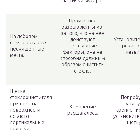
частички мусора.
Произошел
разрыв ленты из-
за того, что на нее
На лобовом
действуют
Установите
стекле остаются
негативные
резино
неочищенные
факторы, она не
лезви
места.
способна должным
образом очистить
стекло.
Щетка
стеклоочистителя
Попроб
прыгает, на
затяну
Крепление
поверхности
креплени
расшаталось.
остаются
установит
вертикальные
щетку
полоски.