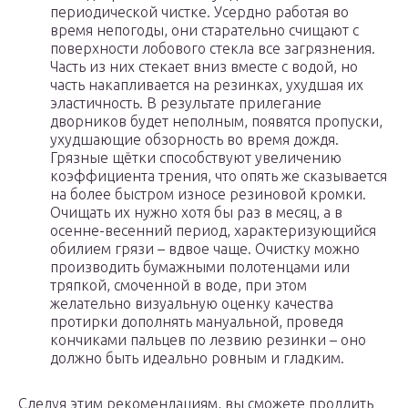
периодической чистке. Усердно работая во
время непогоды, они старательно счищают с
поверхности лобового стекла все загрязнения.
Часть из них стекает вниз вместе с водой, но
часть накапливается на резинках, ухудшая их
эластичность. В результате прилегание
дворников будет неполным, появятся пропуски,
ухудшающие обзорность во время дождя.
Грязные щётки способствуют увеличению
коэффициента трения, что опять же сказывается
на более быстром износе резиновой кромки.
Очищать их нужно хотя бы раз в месяц, а в
осенне-весенний период, характеризующийся
обилием грязи – вдвое чаще. Очистку можно
производить бумажными полотенцами или
тряпкой, смоченной в воде, при этом
желательно визуальную оценку качества
протирки дополнять мануальной, проведя
кончиками пальцев по лезвию резинки – оно
должно быть идеально ровным и гладким.
Следуя этим рекомендациям, вы сможете продлить