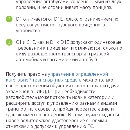
управление автобусами, сочлененными из двух
половин, и не ограничивает массу прицепа.
D1 отличается от D1E только ограничением по
весу допустимого грузового прицепного
устройства.
C1 и C1E, как и D1 с D1E допускают одинаковые
требования к прицепам, и отличаются только по
виду разрешенного транспорта (грузовой
автомобиль и пассажирский автобус).
Получить право на
управление определенной
категорией транспортных средств
можно только
после прохождения обучения в автошколах и сдачи
экзаменов в ГИБДД. При необходимости,
автолюбитель может открыть новые категории и
расширить доступ к управлению разными видами
транспортных средств, пройдя переаттестацию и
сдав экзамен по вождению. В этом случае выдается
новое водительское удостоверение с новыми
отметками о допусках к управлению ТС.