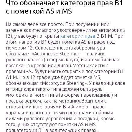
Что обозначает категория прав B1
с пометкой AS и MS
На самом деле все просто. При получении или
замене водительского удостоверения на автомобиль
(B), у вас будут открыты
категории прав
B B1 M. При
этом, напротив B1 будет пометка AS в графе под
номером 12. Сокращенно, эта аббревиатура
обозначает «Automotive Steering» — наличие
рулевого колеса (в форме круга) и автомобильная
посадка на кресло или диван.Мотоциклисты с
правами «A» будут иметь открытые подкатегории B1
A1 M. Но в 12 графе уже будет отметка MS,
обозначающая «Motorcycle Steering». У квадрициклов
и трициклов такого типа должен быть руль
«мотоциклетного» типа (в форме перекладины) и
посадка верхом, как на мотоцикл.Водители с
открытыми категориями B и A имеют право
управлять транспортными средствами с обоими
видами рулевого управления и посадкой, кроме
того, у них отсутствуют пометки AS и MS
подкатегории B1 в водительских правах.