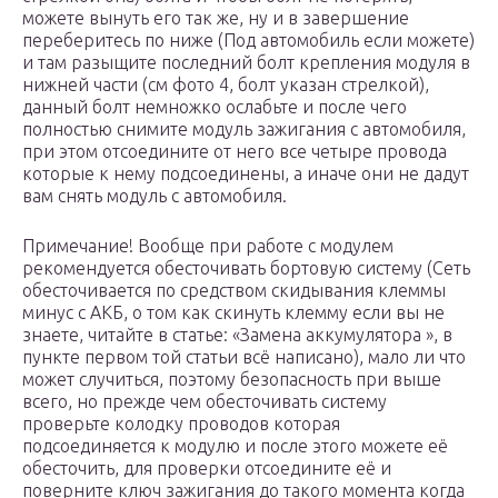
можете вынуть его так же, ну и в завершение
переберитесь по ниже (Под автомобиль если можете)
и там разыщите последний болт крепления модуля в
нижней части (см фото 4, болт указан стрелкой),
данный болт немножко ослабьте и после чего
полностью снимите модуль зажигания с автомобиля,
при этом отсоедините от него все четыре провода
которые к нему подсоединены, а иначе они не дадут
вам снять модуль с автомобиля.
Примечание! Вообще при работе с модулем
рекомендуется обесточивать бортовую систему (Сеть
обесточивается по средством скидывания клеммы
минус с АКБ, о том как скинуть клемму если вы не
знаете, читайте в статье: «Замена аккумулятора », в
пункте первом той статьи всё написано), мало ли что
может случиться, поэтому безопасность при выше
всего, но прежде чем обесточивать систему
проверьте колодку проводов которая
подсоединяется к модулю и после этого можете её
обесточить, для проверки отсоедините её и
поверните ключ зажигания до такого момента когда