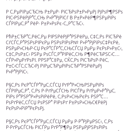
Р С‚РµРїРµСЂСЊ Р±РµР· РїСЂРѕР±Р»РµРј РјРѕР¶РЅРѕ
РІС‹РЅРёРјР°С‚СЊ Р»Р°РјРїСѓ В Р±Р»РёР¶РЅРµРіРѕ
СЃРІРµС‚Р° РёР· Р±Р»РѕРє-С„Р°СЂС‹.
РћР±СЂР°С‚РёС‚Рµ РІРЅРёРјР°РЅРёРµ, С‡С‚Рѕ РїСЂРё
СѓСЃС‚Р°РЅРѕРІРєРµ РЅРѕРІРѕР№ Р»Р°РјРїРѕС‡РєРё,
РЅРµР»СЊР·СЏ РєР°СЃР°С‚СЊСЃСЏ РµРµ РєРѕР»Р±С‹,
С‡С‚РѕР±С‹ РЅРµ РѕСЃС‚Р°РІРёС‚СЊ Р¶РёСЂРЅС‹С…
СЃР»РµРґРѕРІ. РРЅР°С‡Рµ, СЌС‚Рѕ РіСЂРѕР·РёС‚
Р±С‹СЃС‚СЂС‹Рј РїРµСЂРµРіРѕСЂР°РЅРёРµРј
Р»Р°РјРїС‹.
Р§С‚Рѕ РєР°СЃР°РµС‚СЃСЏ РґР°Р»СЊРЅРµРіРѕ
СЃРІРµС‚Р°, С‚Рѕ Р·РґРµСЃСЊ РІСЃРµ РґРµР»Р°РµС‚
РїРѕ Р°РЅР°Р»РѕРіРёРё, С‚РѕР»СЊРєРѕ РЅР°С…
РѕРґРёС‚СЃСЏ РѕРЅР° РїРѕРґ Р±РѕР»СЊС€РёРј
РєРѕР»РїР°РєРѕРј.
Р§С‚Рѕ РєР°СЃР°РµС‚СЃСЏ РµРµ Р·Р°РјРµРЅС‹, С‚Рѕ
Р·РґРµСЃСЊ РІСЃРµ РґР°Р¶Рµ РЅРµРјРЅРѕРіРѕ