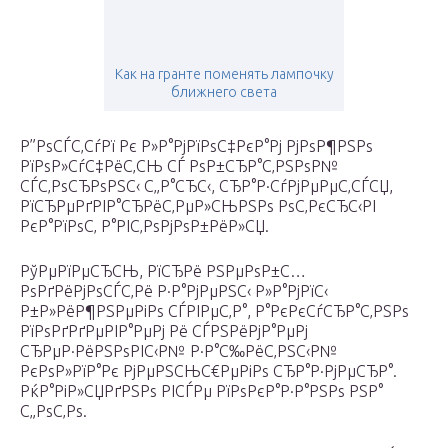
Как на гранте поменять лампочку
ближнего света
Р”РѕСЃС‚СѓРї Рє Р»Р°РјРїРѕС‡РєР°Рј РјРѕР¶РЅРѕ
РїРѕР»СѓС‡РёС‚СЊ СЃ РѕР±СЂР°С‚РЅРѕР№
СЃС‚РѕСЂРѕРЅС‹ С„Р°СЂС‹, СЂР°Р·СѓРјРµРµС‚СЃСЏ,
РїСЂРµРґРІР°СЂРёС‚РµР»СЊРЅРѕ РѕС‚РєСЂС‹РІ
РєР°РїРѕС‚ Р°РІС‚РѕРјРѕР±РёР»СЏ.
РўРµРїРµСЂСЊ, РїСЂРё РЅРµРѕР±С…
РѕРґРёРјРѕСЃС‚Рё Р·Р°РјРµРЅС‹ Р»Р°РјРїС‹
Р±Р»РёР¶РЅРµРіРѕ СЃРІРµС‚Р°, Р°РєРєСѓСЂР°С‚РЅРѕ
РїРѕРґРґРµРІР°РµРј Рё СЃРЅРёРјР°РµРј
СЂРµР·РёРЅРѕРІС‹Р№ Р·Р°С‰РёС‚РЅС‹Р№
РєРѕР»РїР°Рє РјРµРЅСЊС€РµРіРѕ СЂР°Р·РјРµСЂР°.
РќР°РіР»СЏРґРЅРѕ РІСЃРµ РїРѕРєР°Р·Р°РЅРѕ РЅР°
С„РѕС‚Рѕ.