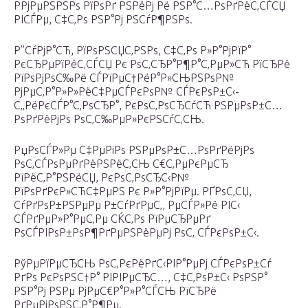
РРјРµРЅРЅРѕ РїРѕРґ РЅРёРј Рё РЅР°С…РѕРґРёС‚СЃСЏ
РІСЃРµ, С‡С‚Рѕ РЅР°Рј РЅСѓР¶РЅРѕ.
Р”СѓРјР°СЋ, РїРѕРЅСЏС‚РЅРѕ, С‡С‚Рѕ Р»Р°РјРїР°
РєСЂРµРїРёС‚СЃСЏ Рє РѕС‚СЂР°Р¶Р°С‚РµР»СЋ РїСЂРё
РїРѕРјРѕС‰Рё СЃРїРµС†РёР°Р»СЊРЅРѕР№
РјРµС‚Р°Р»Р»РёС‡РµСЃРєРѕР№ СЃРєРѕР±С‹-
С„РёРєСЃР°С‚РѕСЂР°, РєРѕС‚РѕСЂСѓСЋ РЅРµРѕР±С…
РѕРґРёРјРѕ РѕС‚С‰РµР»РєРЅСѓС‚СЊ.
РџРѕСЃР»Рµ С‡РµРіРѕ РЅРµРѕР±С…РѕРґРёРјРѕ
РѕС‚СЃРѕРµРґРёРЅРёС‚СЊ С€С‚РµРєРµСЂ
РїРёС‚Р°РЅРёСЏ, РєРѕС‚РѕСЂС‹Р№
РїРѕРґРєР»СЋС‡РµРЅ Рє Р»Р°РјРїРµ. РҐРѕС‚СЏ,
СѓРґРѕР±РЅРµРµ Р±СѓРґРµС‚, РµСЃР»Рё РІС‹
СЃРґРµР»Р°РµС‚Рµ СЌС‚Рѕ РїРµСЂРµРґ
РѕСЃРІРѕР±РѕР¶РґРµРЅРёРµРј РѕС‚ СЃРєРѕР±С‹.
РўРµРїРµСЂСЊ РѕС‚РєРёРґС‹РІР°РµРј СЃРєРѕР±Сѓ
РґРѕ РєРѕРЅС†Р° РІРІРµСЂС…, С‡С‚РѕР±С‹ РѕРЅР°
РЅР°Рј РЅРµ РјРµС€Р°Р»Р°СЃСЊ РїСЂРё
РґРµРјРѕРЅС‚Р°Р¶Рµ.