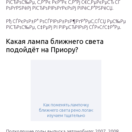
РїСЂРѕС‰Рµ, С‚Р°Рє РєР°Рє С‚Р°Рј С€С‚РµРєРµСЂ СЃ
РѕРґРЅРёРј РїСЂРѕРІРѕРґРєРѕРј РїРёС‚Р°РЅРёСЏ.
Рђ СЃРєРѕР±Р° РѕСЃРІРѕР±РѕР¶РґР°РµС‚СЃСЏ РµС‰Рµ
РїСЂРѕС‰Рµ, С‡РµРј РІ РїРµСЂРІРѕРј СЃР»СѓС‡Р°Рµ.
Какая лампа ближнего света
подойдёт на Приору?
Как поменять лампочку
ближнего света рено логан:
изучаем тщательно
Подходящие годы выпуска автомобиля: 2007, 2008,