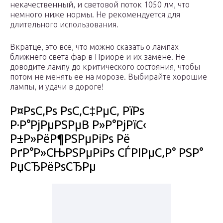
некачественный, и световой поток 1050 лм, что
немного ниже нормы. Не рекомендуется для
длительного использования.
Вкратце, это все, что можно сказать о лампах
ближнего света фар в Приоре и их замене. Не
доводите лампу до критического состояния, чтобы
потом не менять ее на морозе. Выбирайте хорошие
лампы, и удачи в дороге!
Р¤РѕС‚Рѕ РѕС‚С‡РµС‚ РїРѕ
Р·Р°РјРµРЅРµВ Р»Р°РјРїС‹
Р±Р»РёР¶РЅРµРіРѕ Рё
РґР°Р»СЊРЅРµРіРѕ СЃРІРµС‚Р° РЅР°
РџСЂРёРѕСЂРµ