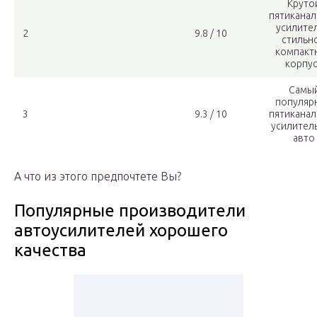
Круто
пятикана
усилител
2
9.8 / 10
стильн
компакт
корпу
Самы
популяр
3
9.3 / 10
пятикана
усилитель
авто
А что из этого предпочтете Вы?
Популярные производители
автоусилителей хорошего
качества