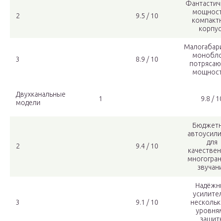
Фантастич
мощност
2
9.5 / 10
компакт
корпу
Малогабар
монобло
3
8.9 / 10
потряса
мощнос
Двухканальные
1
9.8 / 1
модели
Бюджет
автоусил
для
2
9.4 / 10
качестве
многогра
звучан
Надёжн
усилител
3
9.1 / 10
несколь
уровня
защит