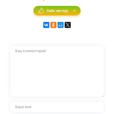
0
Лайк автору