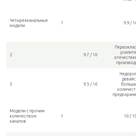
Четырёхканальные
1
9.9 / 1
модели
Первокла
усилит
2
9.7 / 10
отечестве
производ
Недоро
девайс
3
9.5 / 10
больш
количес
предохран
Модели с прочим
количеством
1
10 / 1
каналов