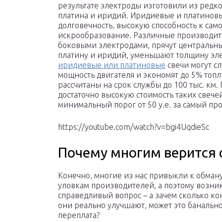
результате электроды изготовили из редк
платина и иридий. Иридиевые и платиновы
долговечность, высокую способность к сам
искрообразование. Различные производит
боковыми электродами, прячут центральны
платину и иридий, уменьшают толщину эле
иридиевые или платиновые
свечи могут сл
мощность двигателя и экономят до 5% топл
рассчитаны на срок службы до 100 тыс. км.
достаточно высокую стоимость таких свече
минимальный порог от 50 у.е. за самый пр
https://youtube.com/watch?v=bgi4UqdieSc
Почему многим верится 
Конечно, многие из нас привыкли к обман
уловкам производителей, а поэтому возни
справедливый вопрос – а зачем сколько кон
они реально улучшают, может это банально
переплата?