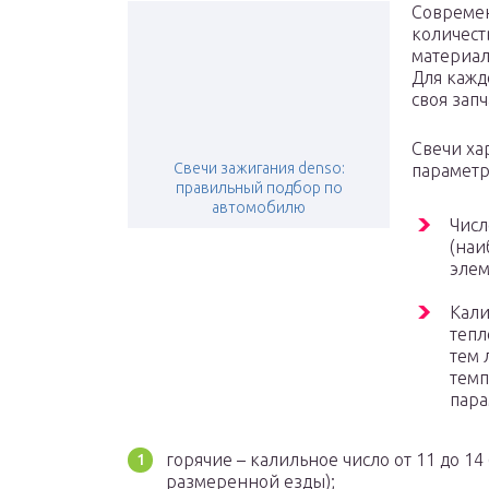
Современ
количест
материал
Для кажд
своя запч
Свечи ха
Свечи зажигания denso:
параметр
правильный подбор по
автомобилю
Числ
(наи
элем
Кали
тепл
тем 
темп
пара
горячие – калильное число от 11 до 1
размеренной езды);