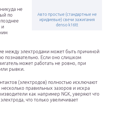
 никуда не
Авто простые (стандартные не
рый по
иридиевыe) свечи зажигания
 позднее
denso k16tt
 и
дним
яние между электродами может быть причиной
ью познавательно. Если оно слишком
игатель может работать не ровно, при
 или рывки.
онтактов (электродов) полностью исключают
у несколько правильных зазоров и искра
роизводители как например NGK, уверяют что
 электрода, что только увеличивает