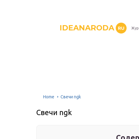
IDEANARODA
RU
Жур
Home
Свечи ngk
Свечи ngk
Содер