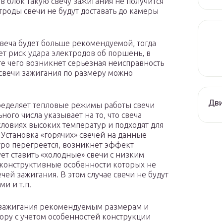
 в блок такую свечу зажигания не получится
троды свечи не будут доставать до камеры
свеча будет больше рекомендуемой, тогда
ет риск удара электродов об поршень, в
те чего возникнет серьезная неисправность
 свечи зажигания по размеру можно
Дви
пределяет тепловые режимы работы свечи
ого числа указывает на то, что свеча
условиях высоких температур и подходят для
Установка «горячих» свечей на данные
стро перегреется, возникнет эффект
ует ставить «холодные» свечи с низким
 конструктивные особенности которых не
ей зажигания. В этом случае свечи не будут
и и т.п.
й зажигания рекомендуемым размерам и
ору с учетом особенностей конструкции