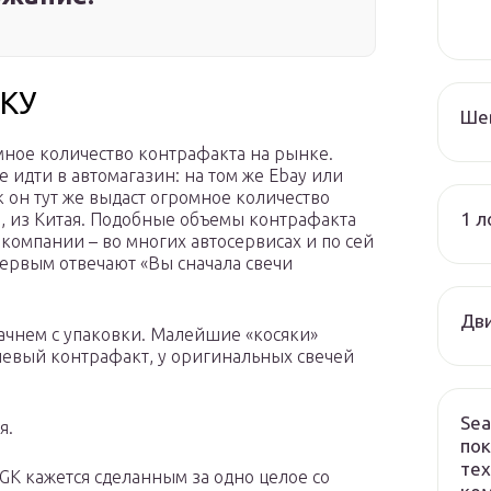
КУ
Ше
мное количество контрафакта на рынке.
е идти в автомагазин: на том же Ebay или
как он тут же выдаст огромное количество
1 л
о, из Китая. Подобные объемы контрафакта
 компании – во многих автосервисах и по сей
ервым отвечают «Вы сначала свечи
Дви
Начнем с упаковки. Малейшие «косяки»
евый контрафакт, у оригинальных свечей
Sea
я.
пок
тех
K кажется сделанным за одно целое со