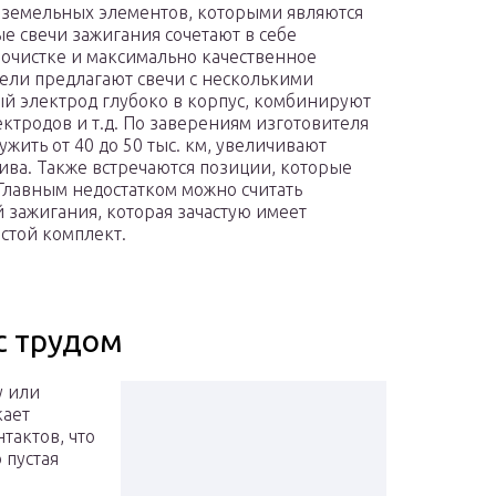
оземельных элементов, которыми являются
е свечи зажигания сочетают в себе
оочистке и максимально качественное
ели предлагают свечи с несколькими
й электрод глубоко в корпус, комбинируют
ктродов и т.д. По заверениям изготовителя
ужить от 40 до 50 тыс. км, увеличивают
ива. Также встречаются позиции, которые
 Главным недостатком можно считать
й зажигания, которая зачастую имеет
остой комплект.
с трудом
у или
кает
тактов, что
 пустая