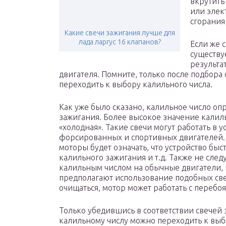
вкрутить
или элек
сгорания
Какие свечи зажигания лучше для
лада ларгус 16 клапанов?
Если же 
существу
результа
двигателя. Помните, только после подбора
переходить к выбору калильного числа.
Как уже было сказано, калильное число о
зажигания. Более высокое значение калильн
«холодная». Такие свечи могут работать в 
форсированных и спортивных двигателей. 
моторы будет означать, что устройство бы
калильного зажигания и т.д. Также не след
калильным числом на обычные двигатели,
предполагают использование подобных свеч
очищаться, мотор может работать с перебоям
Только убедившись в соответствии свече
калильному числу можно переходить к выб