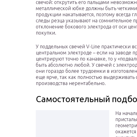
свечой: открутить его пальцами невозмож
металлической юбке должны быть четкими
продукции накатывается, поэтому всегда г
следы резца указывают на сомнительное 
отклонение бокового электрода от оси цент
покупки.
У поддельных свечей V-Line практически 
центральном электроде – если на заводе п
центрируют точно по канавке, то у «подва
быть абсолютно любой. У свечей с электро
они гораздо более трудоемки в изготовлен
еще ярче, так как полностью выдерживать 
производства нерентабельно.
Самостоятельный подбо
На начал
присталь
геометри
окажется