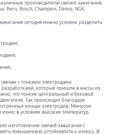
различные производители свечей зажигания,
 Beru, Bosch, Champion, Denso, NGK.
зажигания сегодня можно условно разделить
ктродом;
родами;
ания;
 свечам с тонкими электродами
 разработками, которые пришли в массы из
чено, что тонкие центральный и боковой
двигателя. Так происходит благодаря
аостренных концах электродов. Минусом
 износ в условиях высоких температур.
ало изготовление свечей зажигания с
меть повышенную устойчивость к износу. В