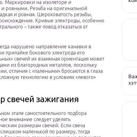
ко
но. Маркировки на изоляторе и
 и ровными. Резьба на оригинальной
ладкая и ровная. Шероховатость резьбы,
происхождение. Кривые электроды, особенно
рального – также повод отказаться от
всегда нарушено направление канавки в
ри припайке бокового электрода его
льных» свечей их взаимная ориентация может
дами из благородных металлов, поскольку
ии, отличия с «палеными» бросаются в глаза
Важ
сложную технологию в условиях «левого»
хэт
р свечей зажигания
ьном этапе самостоятельного подбора
ное внимание следует уделять
ческим размерам свечей. Если свеча
 слишком маленькой по размеру, тогда