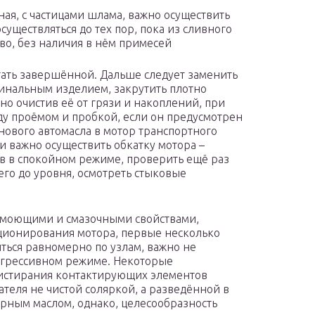
ая, с частицами шлама, важно осуществить
уществляться до тех пор, пока из сливного
иво, без наличия в нём примесей
ать завершённой. Дальше следует заменить
нальным изделием, закрутить плотно
о очистив её от грязи и накоплений, при
у проёмом и пробкой, если он предусмотрен
нового автомасла в мотор транспортного
и важно осуществить обкатку мотора –
в в спокойном режиме, проверить ещё раз
его до уровня, осмотреть стыковые
и моющими и смазочными свойствами,
ционирования мотора, первые несколько
ться равномерно по узлам, важно не
 агрессивном режиме. Некоторые
 истирания контактирующих элементов
теля не чистой соляркой, а разведённой в
рным маслом, однако, целесообразность