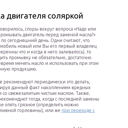
а двигателя соляркой
говорилось, споры вокруг вопроса «Надо или
промывать двигатель перед заменой масла?»
и по сегодняшний день. Одни считают, что
омобиль новый или Вы его первый владелец
веренны что и когда в него заливалось), то
ить промывку не обязательно, достаточно
овремя менять масло и использовать при этом
нную продукцию.
е рекомендуют периодически это делать,
ируя данный факт накоплением вредных
 со свежезалитым чистым маслом. Также,
екомендуют тогда, когда с последней замены
же опять грязное (определить можно
аливной горловины), или же
при переходе с