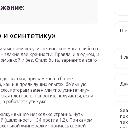
жание:
Ше
 и «синтетику»
 мы меняем полусинтетическое масло либо на
– эдакие две крайности. Правда, и в одном, и
1 л
омывкой и без. Стало быть, вариантов всего
 догадаться, при замене на более
Дви
, как и в предыдущих опытах, бо’льшую
асло, которым заменили «полусинтетику»
ская плотность, напротив, получается, если
 а работает чуть хуже.
Sea
ралку» вышло несколько странно. Чуть
пок
й (щелочность 1,54 против 1,2). При самом
тех
плохонькой «минералки» примесь свежей