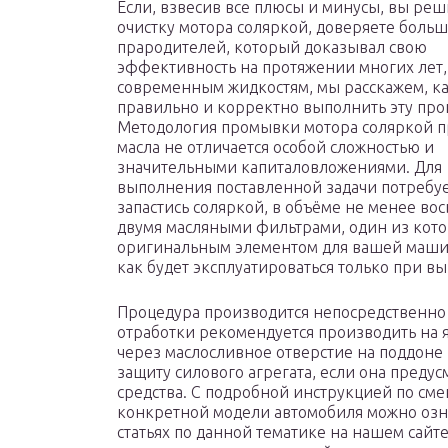
Если, взвесив все плюсы и минусы, вы реш
очистку мотора соляркой, доверяете боль
прародителей, который доказывал свою
эффективность на протяжении многих лет,
современным жидкостям, мы расскажем, к
правильно и корректно выполнить эту про
Методология промывки мотора соляркой п
масла не отличается особой сложностью и
значительными капиталовложениями. Для
выполнения поставленной задачи потребуе
запастись соляркой, в объёме не менее вос
двумя масляными фильтрами, один из кот
оригинальным элементом для вашей машин
как будет эксплуатироваться только при в
Процедура производится непосредственно 
отработки рекомендуется производить на я
через маслосливное отверстие на поддоне к
защиту силового агрегата, если она пред
средства. С подробной инструкцией по сме
конкретной модели автомобиля можно озна
статьях по данной тематике на нашем сайт