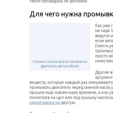
такой процедуры не доказана
Для чего нужна промывк
Как уже 
не надо 
ведутся 
если авт
(тоесть у
производ
просто в
качестве
Сколько масла нужно заливать в
двигатель автомобиля
Другие ж
аргумент
веществ, которые каждый раз смешиваются
промывать двигатель перед сменой масла р
прошло еще совсем мало времени, а оно у
посмотрев на щуп или под крышку маслоз
одной марки на
другую.