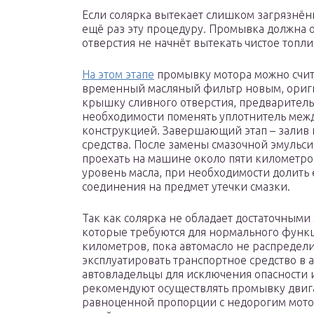
Если солярка вытекает слишком загрязнённ
ещё раз эту процедуру. Промывка должна ос
отверстия не начнёт вытекать чистое топл
На этом этапе
промывку мотора можно счит
временный масляный фильтр новым, ориги
крышку сливного отверстия, предварительн
необходимости поменять уплотнитель межд
конструкцией. Завершающий этап – залив 
средства. После замены смазочной эмульси
проехать на машине около пяти километро
уровень масла, при необходимости долить 
соединения на предмет утечки смазки.
Так как солярка не обладает достаточным
которые требуются для нормального функ
километров, пока автомасло не распредели
эксплуатировать транспортное средство в
автовладельцы для исключения опасности
рекомендуют осуществлять промывку двига
равноценной пропорции с недорогим мото