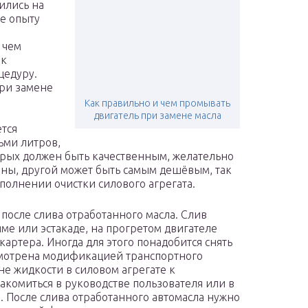
ились на
ше опыту
 чем
ак
цедуру.
ри замене
Как правильно и чем промывать
двигатель при замене масла
тся
ьми литров,
орых должен быть качественным, желательно
ы, другой может быть самым дешёвым, так
ыполнении очистки силового агрегата.
после слива отработанного масла. Слив
ме или эстакаде, на прогретом двигателе
артера. Иногда для этого понадобится снять
усмотрена модификацией транспортного
не жидкости в силовом агрегате к
комиться в руководстве пользователя или в
е. После слива отработанного автомасла нужно