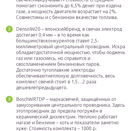
помогает сэкономить до 6,5% денег при ездена
газе, а мощность двигателя возрастает на 2%.
Совместимы и с бензином вкачестве топлива.
DensoIW20 – японскийбренд, в свечах электрод
достигает 0,4 мм – в то время как
большинствоконкурентов ставит 2,5-
миллиметровый центральный проводник. Искра
обладаетдостаточной мощностью, чтобы поджечь
газ или газосмесь, но справится и
своспламенением бензиновых паров.
Достаточно тугоплавкие электроды
обеспечиваютнеплохую долговечность, весь
комплект свечей стоит в 1,5…2 раза
дешевлепредыдущего.
BoschWR7DP – маркасвечей, защищённых от
замусоривания центрального проводника. Здесь
этотпроводник до предела погружён в
керамический диэлектрик. Неплохо работает
нагазе и бензине – хоть и показатели заметно
хуже. Стоимость комплекта – 1000 р.