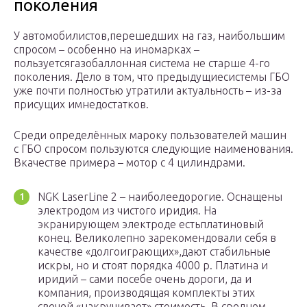
поколения
У автомобилистов,перешедших на газ, наибольшим
спросом – особенно на иномарках –
пользуетсягазобаллонная система не старше 4-го
поколения. Дело в том, что предыдущиесистемы ГБО
уже почти полностью утратили актуальность – из-за
присущих имнедостатков.
Среди определённых мароку пользователей машин
с ГБО спросом пользуются следующие наименования.
Вкачестве примера – мотор с 4 цилиндрами.
NGK LaserLine 2 – наиболеедорогие. Оснащены
электродом из чистого иридия. На
экранирующем электроде естьплатиновый
конец. Великолепно зарекомендовали себя в
качестве «долгоиграющих»,дают стабильные
искры, но и стоят порядка 4000 р. Платина и
иридий – сами посебе очень дороги, да и
компания, производящая комплекты этих
свечей,«накручивает» стоимость. В среднем