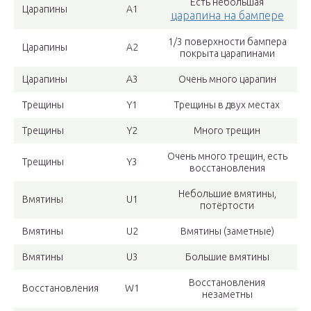
Есть небольшая
Царапины
А1
царапина на бампере
1/3 поверхности бампера
Царапины
А2
покрыта царапинами
Царапины
А3
Очень много царапин
Трещины
Y1
Трещины в двух местах
Трещины
Y2
Много трещин
Очень много трещин, есть
Трещины
Y3
восстановления
Небольшие вмятины,
Вмятины
U1
потёртости
Вмятины
U2
Вмятины (заметные)
Вмятины
U3
Большие вмятины
Восстановления
Восстановления
W1
незаметны