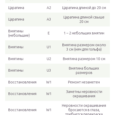
Царапина
А2
Царапина длиной до 20 см
Царапина длиной свыше
Царапина
А3
20 см
Вмятины
E
1 – 2 небольших вмятин
(небольшие)
Вмятина размером около
Вмятины
U1
3 см (мяч для гольфа)
Вмятины
U2
Вмятина размером 10 см
Вмятина больших
Вмятины
U3
размеров
Восстановления
W1
Ремонт незаметен
Заметны неровности
Восстановления
W1
окрашивания
Неровности окрашивания
Восстановления
W1
бросаются в глаза,
требуется перекраска