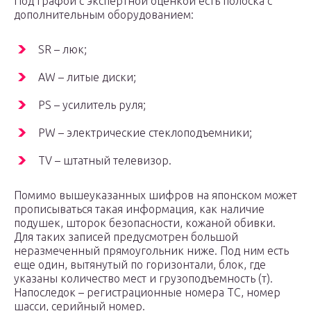
Под графой с экспертной оценкой есть полоска с
дополнительным оборудованием:
SR – люк;
AW – литые диски;
PS – усилитель руля;
PW – электрические стеклоподъемники;
TV – штатный телевизор.
Помимо вышеуказанных шифров на японском может
прописываться такая информация, как наличие
подушек, шторок безопасности, кожаной обивки.
Для таких записей предусмотрен большой
неразмеченный прямоугольник ниже. Под ним есть
еще один, вытянутый по горизонтали, блок, где
указаны количество мест и грузоподъемность (т).
Напоследок – регистрационные номера ТС, номер
шасси, серийный номер.