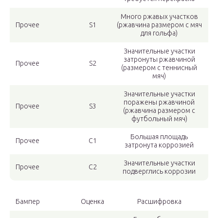
Много ржавых участков
Прочее
S1
(ржавчина размером с мяч
для гольфа)
Значительные участки
затронуты ржавчиной
Прочее
S2
(размером с теннисный
мяч)
Значительные участки
поражены ржавчиной
Прочее
S3
(ржавчина размером с
футбольный мяч)
Большая площадь
Прочее
С1
затронута коррозией
Значительные участки
Прочее
С2
подверглись коррозии
Бампер
Оценка
Расшифровка